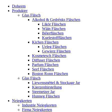
Doheem
Produkter
Glas Fläsch
Alkohol & Gedrénks Fläschen
Likör Fläschen
Wäin Fläschen
Béierfläschen
Kuelestofffläschen
Kichen Fläschen
Ueleg Fläschen
Gewierz Fläschen
Kosmetesch Fläschen
Diffuser Fläschen
Parfum Fläschen
Seef Fläschen
Boston Ronn Fläschen
Glas Fläsch
Liewensmëttel & Stockage Jar
Käerzenhirstellung
Steemetzer Jar
Hunneg Fläschen
Neiegkeeten
Industrie Neiegkeeten
Firma Neiegkeeten