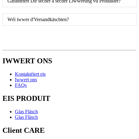
Garantéiert Dir sécher a sécher Liwwerung vu Produkter?
Wéi iwwer d'Versandkäschten?
IWWERT ONS
Kontaktéiert eis
Iwwert ons
FAQs
EIS PRODUIT
Glas Fläsch
Glas Fläsch
Client CARE