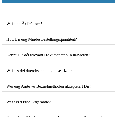
Wat sinn Är Präisser?
Hutt Dir eng Mindestbestellungsquantitéit?
Kënnt Dir déi relevant Dokumentatioun liwweren?
Wat ass déi duerchschnëttlech Leadzäit?
Wéi eng Aarte vu Bezuelmethoden akzeptéiert Dir?
Wat ass d'Produktgarantie?