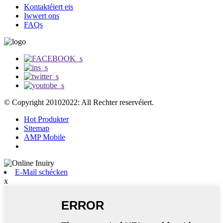
Kontaktéiert eis
Iwwert ons
FAQs
© Copyright 20102022: All Rechter reservéiert.
Hot Produkter
Sitemap
AMP Mobile
E-Mail schécken
x