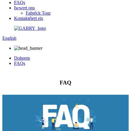
FAQs
Iwwert ons
Fabréck Tour
Kontaktéiert eis
English
Doheem
FAQs
FAQ