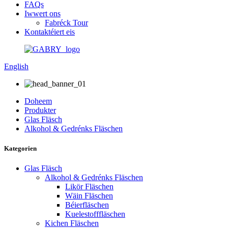
FAQs
Iwwert ons
Fabréck Tour
Kontaktéiert eis
English
Doheem
Produkter
Glas Fläsch
Alkohol & Gedrénks Fläschen
Kategorien
Glas Fläsch
Alkohol & Gedrénks Fläschen
Likör Fläschen
Wäin Fläschen
Béierfläschen
Kuelestofffläschen
Kichen Fläschen