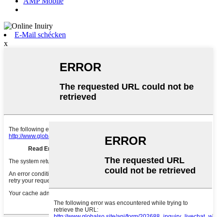
AMP Mobile
E-Mail schécken
x