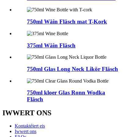
750ml Wäin Fläsch mat T-Kork
375ml Wäin Fläsch
750ml Glas Long Neck Likör Fläsch
750ml kloer Glas Ronn Wodka
Fläsch
IWWERT ONS
Kontaktéiert eis
Iwwert ons
FAQs