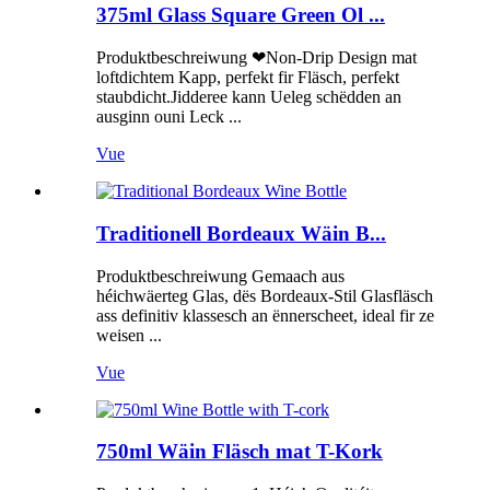
375ml Glass Square Green Ol ...
Produktbeschreiwung ❤Non-Drip Design mat
loftdichtem Kapp, perfekt fir Fläsch, perfekt
staubdicht.Jidderee kann Ueleg schëdden an
ausginn ouni Leck ...
Vue
Traditionell Bordeaux Wäin B...
Produktbeschreiwung Gemaach aus
héichwäerteg Glas, dës Bordeaux-Stil Glasfläsch
ass definitiv klassesch an ënnerscheet, ideal fir ze
weisen ...
Vue
750ml Wäin Fläsch mat T-Kork