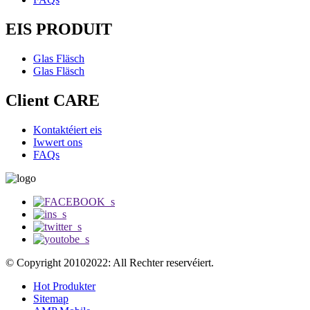
EIS PRODUIT
Glas Fläsch
Glas Fläsch
Client CARE
Kontaktéiert eis
Iwwert ons
FAQs
© Copyright 20102022: All Rechter reservéiert.
Hot Produkter
Sitemap