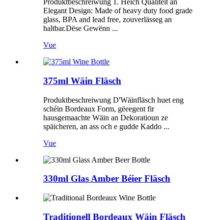
Produktbeschreiwung 1. Héich Qualitéit an
Elegant Design: Made of heavy duty food grade
glass, BPA and lead free, zouverlässeg an
haltbar.Dëse Gewënn ...
Vue
375ml Wäin Fläsch
Produktbeschreiwung D'Wäinfläsch huet eng
schéin Bordeaux Form, gëeegent fir
hausgemaachte Wäin an Dekoratioun ze
späicheren, an ass och e gudde Kaddo ...
Vue
330ml Glas Amber Béier Fläsch
Traditionell Bordeaux Wäin Fläsch