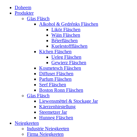
Doheem
Produkter
Glas Fläsch
Alkohol & Gedrénks Fläschen
Likör Fläschen
Wäin Fläschen
Béierfläschen
Kuelestofffläschen
Kichen Fläschen
Ueleg Fläschen
Gewierz Fläschen
Kosmetesch Fläschen
Diffuser Fläschen
Parfum Fläschen
Seef Fläschen
Boston Ronn Fläschen
Glas Fläsch
Liewensmëttel & Stockage Jar
Käerzenhirstellung
Steemetzer Jar
Hunneg Fläschen
Neiegkeeten
Industrie Neiegkeeten
Firma Neiegkeeten