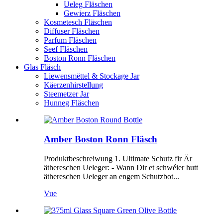
Ueleg Fläschen
Gewierz Fläschen
Kosmetesch Fläschen
Diffuser Fläschen
Parfum Fläschen
Seef Fläschen
Boston Ronn Fläschen
Glas Fläsch
Liewensmëttel & Stockage Jar
Käerzenhirstellung
Steemetzer Jar
Hunneg Fläschen
Amber Boston Ronn Fläsch
Produktbeschreiwung 1. Ultimate Schutz fir Är
äthereschen Ueleger: - Wann Dir et schwéier hutt
äthereschen Ueleger an engem Schutzbot...
Vue