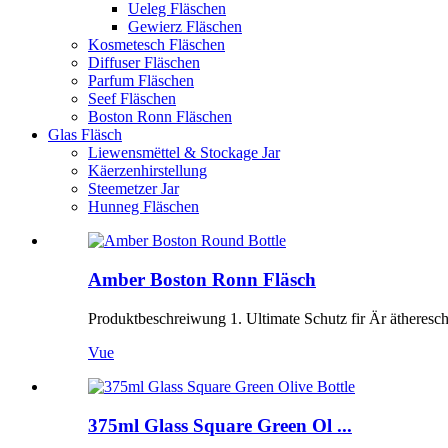
Ueleg Fläschen
Gewierz Fläschen
Kosmetesch Fläschen
Diffuser Fläschen
Parfum Fläschen
Seef Fläschen
Boston Ronn Fläschen
Glas Fläsch
Liewensmëttel & Stockage Jar
Käerzenhirstellung
Steemetzer Jar
Hunneg Fläschen
Amber Boston Ronn Fläsch
Produktbeschreiwung 1. Ultimate Schutz fir Är ätheresch
Vue
375ml Glass Square Green Ol ...