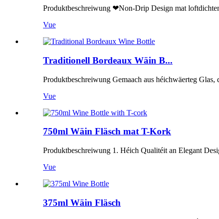
Produktbeschreiwung ❤Non-Drip Design mat loftdichtem K
Vue
Traditionell Bordeaux Wäin B...
Produktbeschreiwung Gemaach aus héichwäerteg Glas, dës B
Vue
750ml Wäin Fläsch mat T-Kork
Produktbeschreiwung 1. Héich Qualitéit an Elegant Desi
Vue
375ml Wäin Fläsch