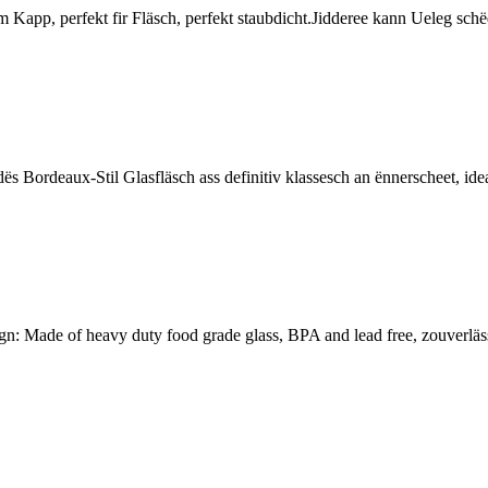
app, perfekt fir Fläsch, perfekt staubdicht.Jidderee kann Ueleg schë
ordeaux-Stil Glasfläsch ass definitiv klassesch an ënnerscheet, ideal 
gn: Made of heavy duty food grade glass, BPA and lead free, zouverläs