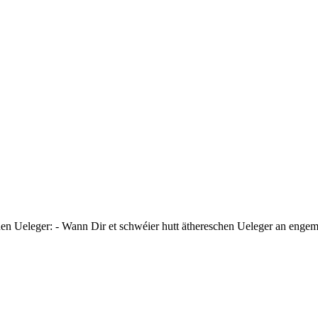
en Ueleger: - Wann Dir et schwéier hutt äthereschen Ueleger an engem