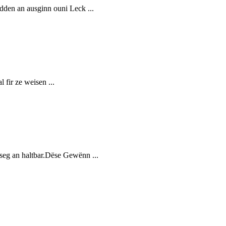
dden an ausginn ouni Leck ...
fir ze weisen ...
seg an haltbar.Dëse Gewënn ...