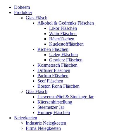
Doheem
Produkter
Glas Fläsch
Alkohol & Gedrénks Fläschen
Likör Fläschen
Wäin Fläschen
Béierfläschen
Kuelestofffläschen
Kichen Fläschen
Ueleg Fläschen
Gewierz Fläschen
Kosmetesch Fläschen
Diffuser Fläschen
Parfum Fläschen
Seef Fläschen
Boston Ronn Fläschen
Glas Fläsch
Liewensmëttel & Stockage Jar
Käerzenhirstellung
Steemetzer Jar
Hunneg Fläschen
Neiegkeeten
Industrie Neiegkeeten
Firma Neiegkeeten