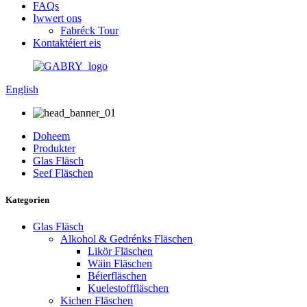
FAQs
Iwwert ons
Fabréck Tour
Kontaktéiert eis
English
Doheem
Produkter
Glas Fläsch
Seef Fläschen
Kategorien
Glas Fläsch
Alkohol & Gedrénks Fläschen
Likör Fläschen
Wäin Fläschen
Béierfläschen
Kuelestofffläschen
Kichen Fläschen