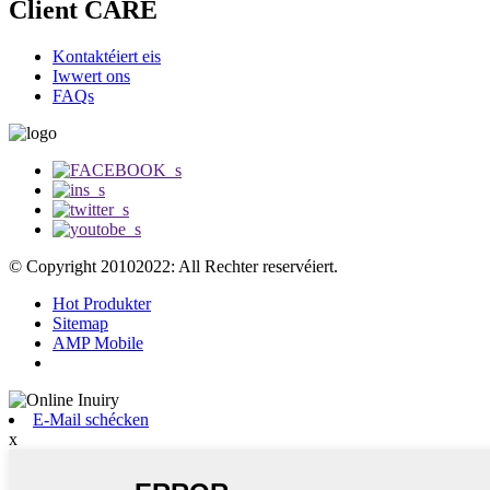
Client CARE
Kontaktéiert eis
Iwwert ons
FAQs
© Copyright 20102022: All Rechter reservéiert.
Hot Produkter
Sitemap
AMP Mobile
E-Mail schécken
x