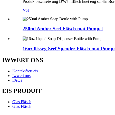
Produktbeschreiwung D'Wäinfläsch huet eng schéin Bord
Vue
250ml Amber Seef Fläsch mat Pompel
16oz flësseg Seef Spender Fläsch mat Pompe
IWWERT ONS
Kontaktéiert eis
Iwwert ons
FAQs
EIS PRODUIT
Glas Fläsch
Glas Fläsch