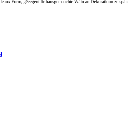
eaux Form, gëeegent fir hausgemaachte Wäin an Dekoratioun ze späich
l