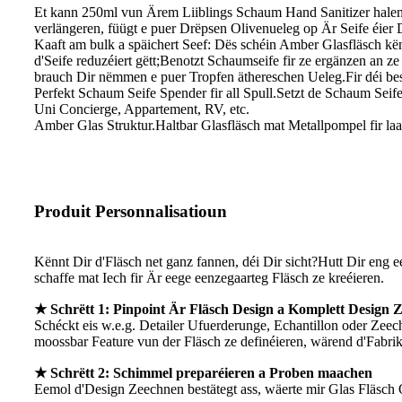
Et kann 250ml vun Ärem Liiblings Schaum Hand Sanitizer halen,
verlängeren, füügt e puer Drëpsen Olivenueleg op Är Seife éier Di
Kaaft am bulk a späichert Seef: Dës schéin Amber Glasfläsch kë
d'Seife reduzéiert gëtt;Benotzt Schaumseife fir ze ergänzen an 
brauch Dir nëmmen e puer Tropfen äthereschen Ueleg.Fir déi bes
Perfekt Schaum Seife Spender fir all Spull.Setzt de Schaum Se
Uni Concierge, Appartement, RV, etc.
Amber Glas Struktur.Haltbar Glasfläsch mat Metallpompel fir l
Produit Personnalisatioun
Kënnt Dir d'Fläsch net ganz fannen, déi Dir sicht?Hutt Dir eng e
schaffe mat Iech fir Är eege eenzegaarteg Fläsch ze kreéieren.
★ Schrëtt 1: Pinpoint Är Fläsch Design a Komplett Design 
Schéckt eis w.e.g. Detailer Ufuerderunge, Echantillon oder Zeec
moossbar Feature vun der Fläsch ze definéieren, wärend d'Fabri
★ Schrëtt 2: Schimmel preparéieren a Proben maachen
Eemol d'Design Zeechnen bestätegt ass, wäerte mir Glas Fläsch 