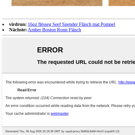
virdrun:
16oz flësseg Seef Spender Fläsch mat Pompel
Nächste:
Amber Boston Ronn Fläsch