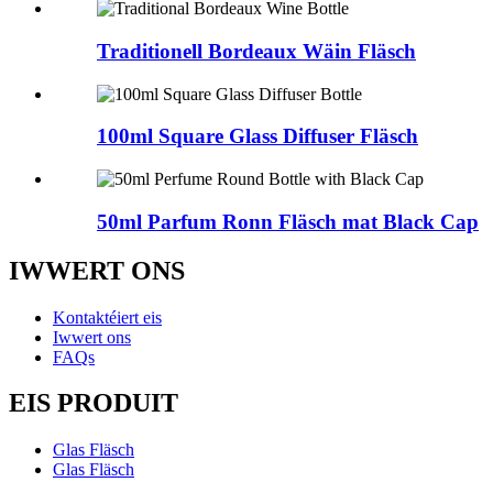
Traditionell Bordeaux Wäin Fläsch
100ml Square Glass Diffuser Fläsch
50ml Parfum Ronn Fläsch mat Black Cap
IWWERT ONS
Kontaktéiert eis
Iwwert ons
FAQs
EIS PRODUIT
Glas Fläsch
Glas Fläsch