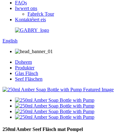
FAQs
Iwwert ons
Fabréck Tour
Kontaktéiert eis
English
Doheem
Produkter
Glas Fläsch
Seef Fläschen
250ml Amber Seef Fläsch mat Pompel