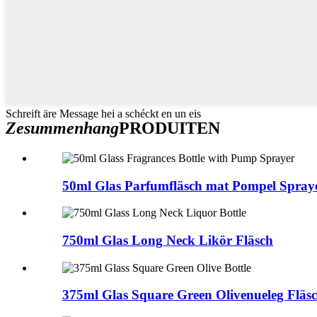
Schreift äre Message hei a schéckt en un eis
Zesummenhang
PRODUITEN
50ml Glas Parfumfläsch mat Pompel Spray
750ml Glas Long Neck Likör Fläsch
375ml Glas Square Green Olivenueleg Fläs