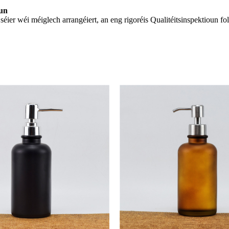
oun
ier wéi méiglech arrangéiert, an eng rigoréis Qualitéitsinspektioun fo