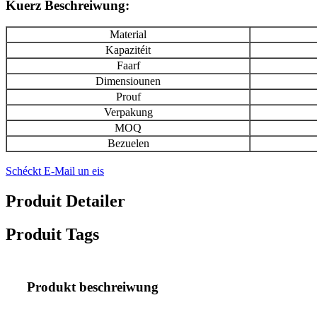
Kuerz Beschreiwung:
Material
Kapazitéit
Faarf
Dimensiounen
Prouf
Verpakung
MOQ
Bezuelen
Schéckt E-Mail un eis
Produit Detailer
Produit Tags
Produkt beschreiwung