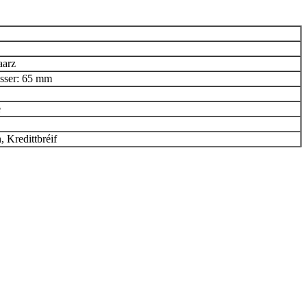
aarz
sser: 65 mm
e
 Kredittbréif