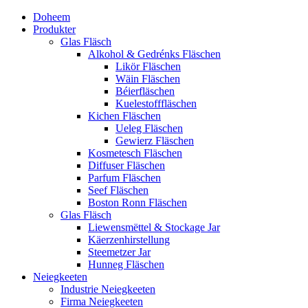
Doheem
Produkter
Glas Fläsch
Alkohol & Gedrénks Fläschen
Likör Fläschen
Wäin Fläschen
Béierfläschen
Kuelestofffläschen
Kichen Fläschen
Ueleg Fläschen
Gewierz Fläschen
Kosmetesch Fläschen
Diffuser Fläschen
Parfum Fläschen
Seef Fläschen
Boston Ronn Fläschen
Glas Fläsch
Liewensmëttel & Stockage Jar
Käerzenhirstellung
Steemetzer Jar
Hunneg Fläschen
Neiegkeeten
Industrie Neiegkeeten
Firma Neiegkeeten