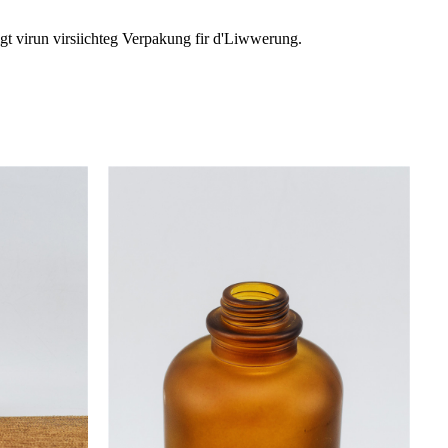
lgt virun virsiichteg Verpakung fir d'Liwwerung.