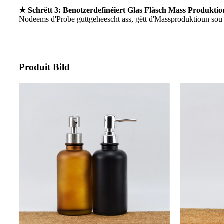
★ Schrëtt 3: Benotzerdefinéiert Glas Fläsch Mass Produkti
Nodeems d'Probe guttgeheescht ass, gëtt d'Massproduktioun sou sé
Produit Bild