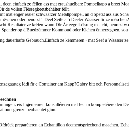
 deen einfach ze fëllen ass mat eraushuelbare Pompelkapp a breet Mo
r de vollen Flëssegkeetsbehälter fëllt.
nnt mat enger realer schwaarzer Metallpompel, an d'Spëtzt ass aus Sc
ze mëschen oder benotzt 1 Deel Seife a 5 Deeler Waasser fir ze mëschen
cht Resultater ze kréien wann Dir Är eege Léisung maacht, benotzt w.e
ife Spender op d'Buedzëmmer Kommoud oder Kichen ënnerzegoen, sou da
aang dauerhafte Gebrauch.Einfach ze këmmeren - mat Seef a Waasser ze
enzegaarteg Iddi fir e Container am Kapp?Gabry bitt och Personnalisatio
Zeechnen
hnungen, eis Ingenieuren konsultéieren mat Iech a kompletéiere den De
katiounsgrenze beobachtet ginn.
Ofdréck preparéieren an Echantillon deementspriechend maachen, Echant