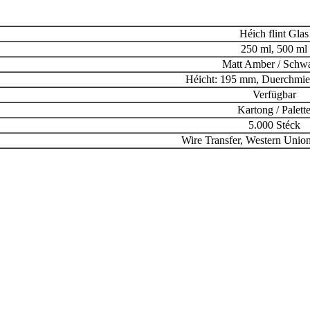
Héich flint Glas
250 ml, 500 ml
Matt Amber / Schw
Héicht: 195 mm, Duerchmie
Verfügbar
Kartong / Palett
5.000 Stéck
Wire Transfer, Western Union,