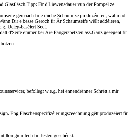
nd Glasfläsch.Tipp: Fir d'Liewensdauer vun der Pompel ze
haumseife gemaach fir e räiche Schaum ze produzéieren, während
.Wann Dir e bësse Geroch fir Är Schaumseife wëllt addéieren,
.g. Ueleg-baséiert Seef.
tt d'Seife ëmmer bei Äre Fangerspëtzten ass.Ganz gëeegent fir
 botzen.
unsservicer, befollegt w.e.g. hei ënnendrënner Schrëtt a mir
sign. Eng Flaschenspezifizéierungszeechnung gëtt produzéiert fir
illon ginn Iech fir Testen geschéckt.