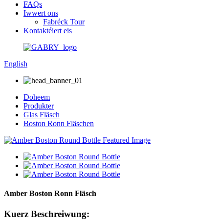
FAQs
Iwwert ons
Fabréck Tour
Kontaktéiert eis
English
Doheem
Produkter
Glas Fläsch
Boston Ronn Fläschen
Amber Boston Ronn Fläsch
Kuerz Beschreiwung: