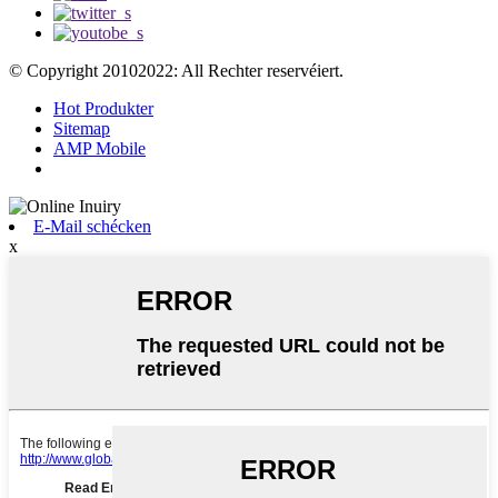
© Copyright 20102022: All Rechter reservéiert.
Hot Produkter
Sitemap
AMP Mobile
E-Mail schécken
x