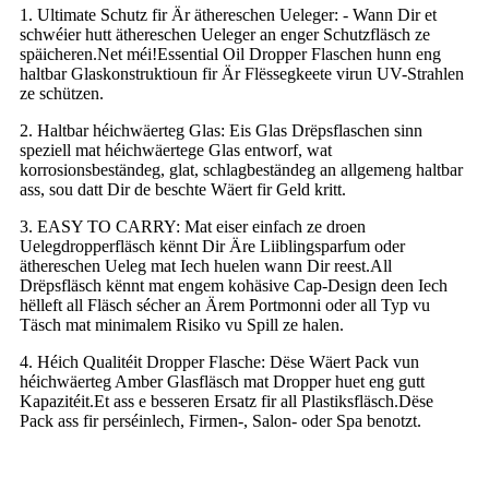
1. Ultimate Schutz fir Är äthereschen Ueleger: - Wann Dir et
schwéier hutt äthereschen Ueleger an enger Schutzfläsch ze
späicheren.Net méi!Essential Oil Dropper Flaschen hunn eng
haltbar Glaskonstruktioun fir Är Flëssegkeete virun UV-Strahlen
ze schützen.
2. Haltbar héichwäerteg Glas: Eis Glas Drëpsflaschen sinn
speziell mat héichwäertege Glas entworf, wat
korrosionsbeständeg, glat, schlagbeständeg an allgemeng haltbar
ass, sou datt Dir de beschte Wäert fir Geld kritt.
3. EASY TO CARRY: Mat eiser einfach ze droen
Uelegdropperfläsch kënnt Dir Äre Liiblingsparfum oder
äthereschen Ueleg mat Iech huelen wann Dir reest.All
Drëpsfläsch kënnt mat engem kohäsive Cap-Design deen Iech
hëlleft all Fläsch sécher an Ärem Portmonni oder all Typ vu
Täsch mat minimalem Risiko vu Spill ze halen.
4. Héich Qualitéit Dropper Flasche: Dëse Wäert Pack vun
héichwäerteg Amber Glasfläsch mat Dropper huet eng gutt
Kapazitéit.Et ass e besseren Ersatz fir all Plastiksfläsch.Dëse
Pack ass fir perséinlech, Firmen-, Salon- oder Spa benotzt.