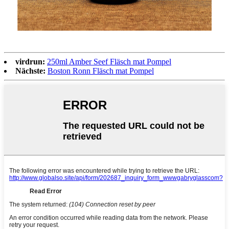
virdrun:
250ml Amber Seef Fläsch mat Pompel
Nächste:
Boston Ronn Fläsch mat Pompel