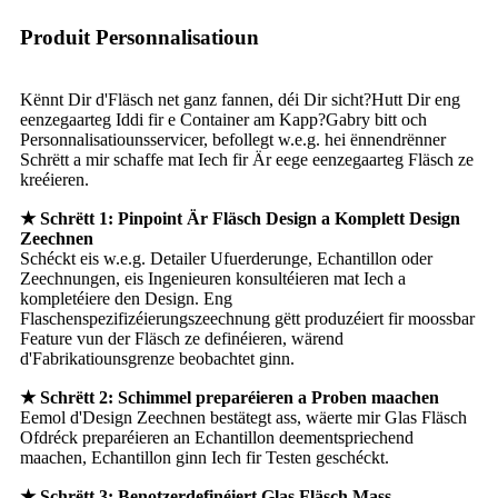
Produit Personnalisatioun
Kënnt Dir d'Fläsch net ganz fannen, déi Dir sicht?Hutt Dir eng
eenzegaarteg Iddi fir e Container am Kapp?Gabry bitt och
Personnalisatiounsservicer, befollegt w.e.g. hei ënnendrënner
Schrëtt a mir schaffe mat Iech fir Är eege eenzegaarteg Fläsch ze
kreéieren.
★ Schrëtt 1: Pinpoint Är Fläsch Design a Komplett Design
Zeechnen
Schéckt eis w.e.g. Detailer Ufuerderunge, Echantillon oder
Zeechnungen, eis Ingenieuren konsultéieren mat Iech a
kompletéiere den Design. Eng
Flaschenspezifizéierungszeechnung gëtt produzéiert fir moossbar
Feature vun der Fläsch ze definéieren, wärend
d'Fabrikatiounsgrenze beobachtet ginn.
★ Schrëtt 2: Schimmel preparéieren a Proben maachen
Eemol d'Design Zeechnen bestätegt ass, wäerte mir Glas Fläsch
Ofdréck preparéieren an Echantillon deementspriechend
maachen, Echantillon ginn Iech fir Testen geschéckt.
★ Schrëtt 3: Benotzerdefinéiert Glas Fläsch Mass