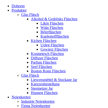
Doheem
Produkter
Glas Fläsch
Alkohol & Gedrénks Fläschen
Likör Fläschen
Wäin Fläschen
Béierfläschen
Kuelestofffläschen
Kichen Fläschen
Ueleg Fläschen
Gewierz Fläschen
Kosmetesch Fläschen
Diffuser Fläschen
Parfum Fläschen
Seef Fläschen
Boston Ronn Fläschen
Glas Fläsch
Liewensmëttel & Stockage Jar
Käerzenhirstellung
Steemetzer Jar
Hunneg Fläschen
Neiegkeeten
Industrie Neiegkeeten
Firma Neiegkeeten