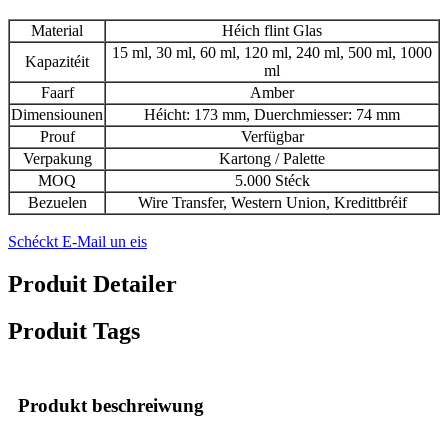
Material
Héich flint Glas
15 ml, 30 ml, 60 ml, 120 ml, 240 ml, 500 ml, 1000
Kapazitéit
ml
Faarf
Amber
Dimensiounen
Héicht: 173 mm, Duerchmiesser: 74 mm
Prouf
Verfügbar
Verpakung
Kartong / Palette
MOQ
5.000 Stéck
Bezuelen
Wire Transfer, Western Union, Kredittbréif
Schéckt E-Mail un eis
Produit Detailer
Produit Tags
Produkt beschreiwung