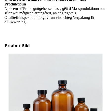
Produktioun
Nodeems d'Probe guttgeheescht ass, gëtt d'Massproduktioun sou
séier wéi méiglech arrangéiert, an eng rigoréis
Qualitéitsinspektioun folgt virun virsiichteg Verpakung fir
d'Liwwerung.
Produit Bild