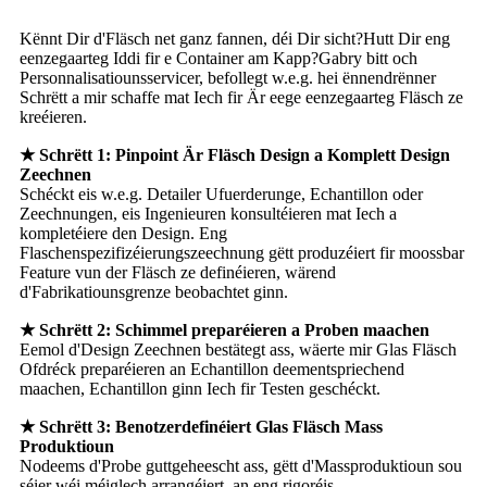
Kënnt Dir d'Fläsch net ganz fannen, déi Dir sicht?Hutt Dir eng
eenzegaarteg Iddi fir e Container am Kapp?Gabry bitt och
Personnalisatiounsservicer, befollegt w.e.g. hei ënnendrënner
Schrëtt a mir schaffe mat Iech fir Är eege eenzegaarteg Fläsch ze
kreéieren.
★ Schrëtt 1: Pinpoint Är Fläsch Design a Komplett Design
Zeechnen
Schéckt eis w.e.g. Detailer Ufuerderunge, Echantillon oder
Zeechnungen, eis Ingenieuren konsultéieren mat Iech a
kompletéiere den Design. Eng
Flaschenspezifizéierungszeechnung gëtt produzéiert fir moossbar
Feature vun der Fläsch ze definéieren, wärend
d'Fabrikatiounsgrenze beobachtet ginn.
★ Schrëtt 2: Schimmel preparéieren a Proben maachen
Eemol d'Design Zeechnen bestätegt ass, wäerte mir Glas Fläsch
Ofdréck preparéieren an Echantillon deementspriechend
maachen, Echantillon ginn Iech fir Testen geschéckt.
★ Schrëtt 3: Benotzerdefinéiert Glas Fläsch Mass
Produktioun
Nodeems d'Probe guttgeheescht ass, gëtt d'Massproduktioun sou
séier wéi méiglech arrangéiert, an eng rigoréis