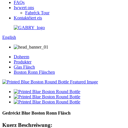
FAQs
Iwwert ons
Fabréck Tour
Kontaktéiert eis
English
Doheem
Produkter
Glas Fläsch
Boston Ronn Fläschen
Gedréckt Blue Boston Ronn Fläsch
Kuerz Beschreiwung: