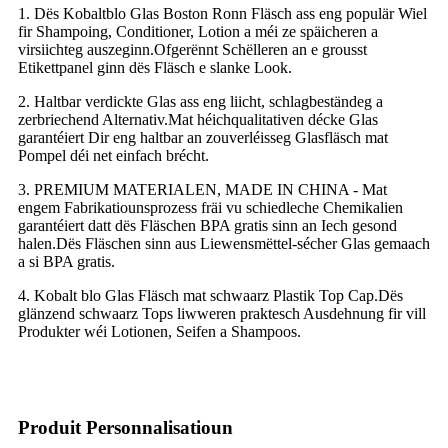
1. Dës Kobaltblo Glas Boston Ronn Fläsch ass eng populär Wiel
fir Shampoing, Conditioner, Lotion a méi ze späicheren a
virsiichteg auszeginn.Ofgerënnt Schëlleren an e grousst
Etikettpanel ginn dës Fläsch e slanke Look.
2. Haltbar verdickte Glas ass eng liicht, schlagbeständeg a
zerbriechend Alternativ.Mat héichqualitativen décke Glas
garantéiert Dir eng haltbar an zouverléisseg Glasfläsch mat
Pompel déi net einfach brécht.
3. PREMIUM MATERIALEN, MADE IN CHINA - Mat
engem Fabrikatiounsprozess fräi vu schiedleche Chemikalien
garantéiert datt dës Fläschen BPA gratis sinn an Iech gesond
halen.Dës Fläschen sinn aus Liewensmëttel-sécher Glas gemaach
a si BPA gratis.
4. Kobalt blo Glas Fläsch mat schwaarz Plastik Top Cap.Dës
glänzend schwaarz Tops liwweren praktesch Ausdehnung fir vill
Produkter wéi Lotionen, Seifen a Shampoos.
Produit Personnalisatioun