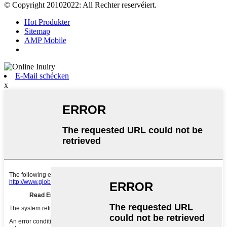
© Copyright 20102022: All Rechter reservéiert.
Hot Produkter
Sitemap
AMP Mobile
E-Mail schécken
x