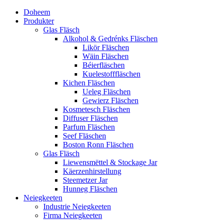
Doheem
Produkter
Glas Fläsch
Alkohol & Gedrénks Fläschen
Likör Fläschen
Wäin Fläschen
Béierfläschen
Kuelestofffläschen
Kichen Fläschen
Ueleg Fläschen
Gewierz Fläschen
Kosmetesch Fläschen
Diffuser Fläschen
Parfum Fläschen
Seef Fläschen
Boston Ronn Fläschen
Glas Fläsch
Liewensmëttel & Stockage Jar
Käerzenhirstellung
Steemetzer Jar
Hunneg Fläschen
Neiegkeeten
Industrie Neiegkeeten
Firma Neiegkeeten