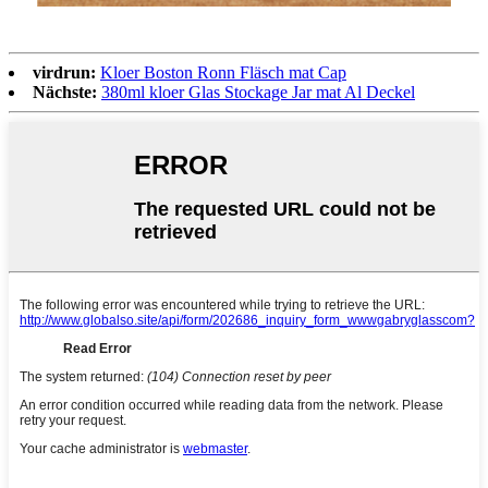
virdrun:
Kloer Boston Ronn Fläsch mat Cap
Nächste:
380ml kloer Glas Stockage Jar mat Al Deckel