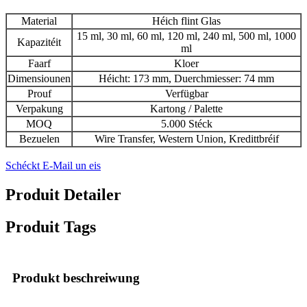
Material
Héich flint Glas
15 ml, 30 ml, 60 ml, 120 ml, 240 ml, 500 ml, 1000
Kapazitéit
ml
Faarf
Kloer
Dimensiounen
Héicht: 173 mm, Duerchmiesser: 74 mm
Prouf
Verfügbar
Verpakung
Kartong / Palette
MOQ
5.000 Stéck
Bezuelen
Wire Transfer, Western Union, Kredittbréif
Schéckt E-Mail un eis
Produit Detailer
Produit Tags
Produkt beschreiwung