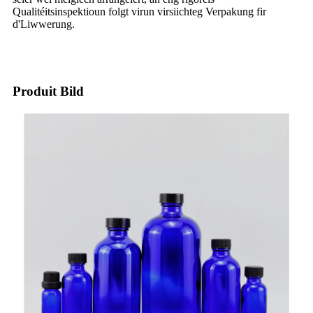
Qualitéitsinspektioun folgt virun virsiichteg Verpakung fir
d'Liwwerung.
Produit Bild