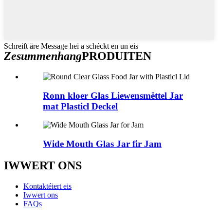
Schreift äre Message hei a schéckt en un eis
Zesummenhang
PRODUITEN
Ronn kloer Glas Liewensmëttel Jar
mat Plasticl Deckel
Wide Mouth Glas Jar fir Jam
IWWERT ONS
Kontaktéiert eis
Iwwert ons
FAQs