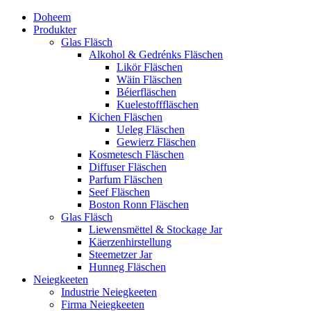
Doheem
Produkter
Glas Fläsch
Alkohol & Gedrénks Fläschen
Likör Fläschen
Wäin Fläschen
Béierfläschen
Kuelestofffläschen
Kichen Fläschen
Ueleg Fläschen
Gewierz Fläschen
Kosmetesch Fläschen
Diffuser Fläschen
Parfum Fläschen
Seef Fläschen
Boston Ronn Fläschen
Glas Fläsch
Liewensmëttel & Stockage Jar
Käerzenhirstellung
Steemetzer Jar
Hunneg Fläschen
Neiegkeeten
Industrie Neiegkeeten
Firma Neiegkeeten