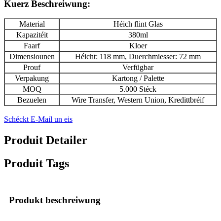
Kuerz Beschreiwung:
Material
Héich flint Glas
Kapazitéit
380ml
Faarf
Kloer
Dimensiounen
Héicht: 118 mm, Duerchmiesser: 72 mm
Prouf
Verfügbar
Verpakung
Kartong / Palette
MOQ
5.000 Stéck
Bezuelen
Wire Transfer, Western Union, Kredittbréif
Schéckt E-Mail un eis
Produit Detailer
Produit Tags
Produkt beschreiwung