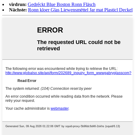
virdrun:
Gedréckt Blue Boston Ronn Fläsch
Nächste:
Ronn kloer Glas Liewensmëttel Jar mat Plasticl Deckel