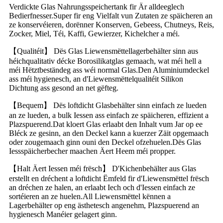
Verdickte Glas Nahrungsspeichertank fir Är alldeeglech
Bedierfnesser.Super fir eng Vielfalt vun Zutaten ze späicheren an
ze konservéieren, dorënner Konserven, Gebeess, Chutneys, Reis,
Zocker, Miel, Téi, Kaffi, Gewierzer, Kichelcher a méi.
【Qualitéit】 Dës Glas Liewensmëttellagerbehälter sinn aus
héichqualitativ décke Borosilikatglas gemaach, wat méi hell a
méi Hëtztbeständeg ass wéi normal Glas.Den Aluminiumdeckel
ass méi hygienesch, an d'Liewensmëttelqualitéit Silikon
Dichtung ass gesond an net gëfteg.
【Bequem】 Dës loftdicht Glasbehälter sinn einfach ze lueden
an ze lueden, a bulk Iessen ass einfach ze späicheren, effizient a
Plazspuerend.Dat kloert Glas erlaabt den Inhalt vum Jar op ee
Bléck ze gesinn, an den Deckel kann a kuerzer Zäit opgemaach
oder zougemaach ginn ouni den Deckel ofzehuelen.Dës Glas
Iessspäicherbecher maachen Äert Heem méi propper.
【Halt Äert Iessen méi frësch】 D'Kichenbehälter aus Glas
erstellt en dréchent a loftdicht Ëmfeld fir d'Liewensmëttel frësch
an dréchen ze halen, an erlaabt Iech och d'Iessen einfach ze
sortéieren an ze huelen.All Liewensmëttel kënnen a
Lagerbehälter op eng ästhetesch angenehm, Plazspuerend an
hygienesch Manéier gelagert ginn.