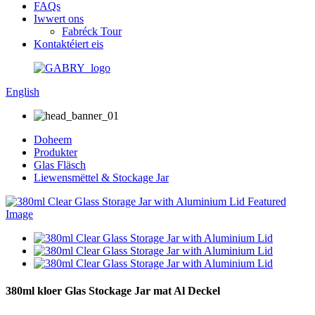
FAQs
Iwwert ons
Fabréck Tour
Kontaktéiert eis
English
Doheem
Produkter
Glas Fläsch
Liewensmëttel & Stockage Jar
380ml kloer Glas Stockage Jar mat Al Deckel