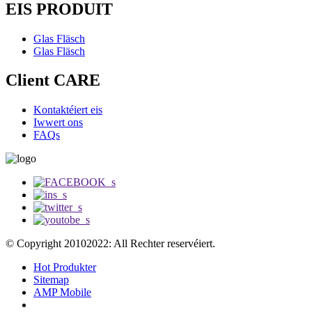
EIS PRODUIT
Glas Fläsch
Glas Fläsch
Client CARE
Kontaktéiert eis
Iwwert ons
FAQs
© Copyright 20102022: All Rechter reservéiert.
Hot Produkter
Sitemap
AMP Mobile