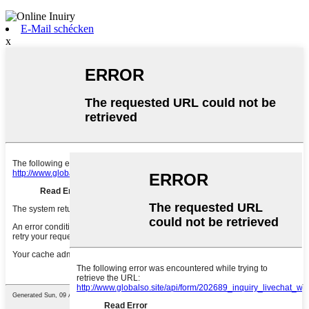
E-Mail schécken
x