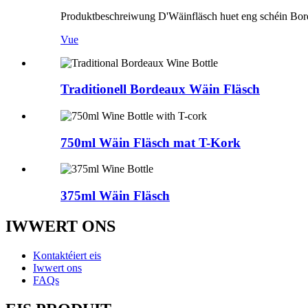
Produktbeschreiwung D'Wäinfläsch huet eng schéin Bord
Vue
Traditionell Bordeaux Wäin Fläsch
750ml Wäin Fläsch mat T-Kork
375ml Wäin Fläsch
IWWERT ONS
Kontaktéiert eis
Iwwert ons
FAQs