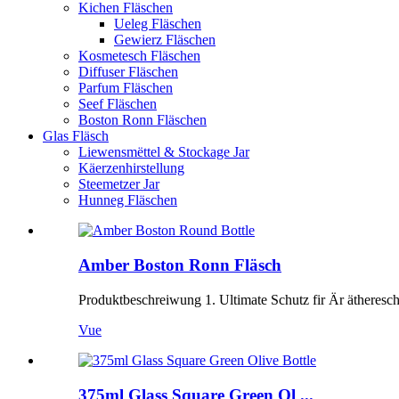
Kichen Fläschen
Ueleg Fläschen
Gewierz Fläschen
Kosmetesch Fläschen
Diffuser Fläschen
Parfum Fläschen
Seef Fläschen
Boston Ronn Fläschen
Glas Fläsch
Liewensmëttel & Stockage Jar
Käerzenhirstellung
Steemetzer Jar
Hunneg Fläschen
Amber Boston Ronn Fläsch
Produktbeschreiwung 1. Ultimate Schutz fir Är ätheresch
Vue
375ml Glass Square Green Ol ...