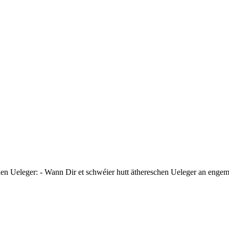
en Ueleger: - Wann Dir et schwéier hutt äthereschen Ueleger an engem