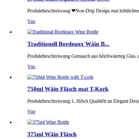
Produktbeschreiwung ❤Non-Drip Design mat loftdichtem K
Vue
Traditionell Bordeaux Wäin B...
Produktbeschreiwung Gemaach aus héichwäerteg Glas, dës B
Vue
750ml Wäin Fläsch mat T-Kork
Produktbeschreiwung 1. Héich Qualitéit an Elegant Desi
Vue
375ml Wäin Fläsch