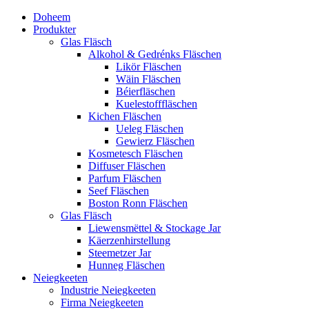
Doheem
Produkter
Glas Fläsch
Alkohol & Gedrénks Fläschen
Likör Fläschen
Wäin Fläschen
Béierfläschen
Kuelestofffläschen
Kichen Fläschen
Ueleg Fläschen
Gewierz Fläschen
Kosmetesch Fläschen
Diffuser Fläschen
Parfum Fläschen
Seef Fläschen
Boston Ronn Fläschen
Glas Fläsch
Liewensmëttel & Stockage Jar
Käerzenhirstellung
Steemetzer Jar
Hunneg Fläschen
Neiegkeeten
Industrie Neiegkeeten
Firma Neiegkeeten