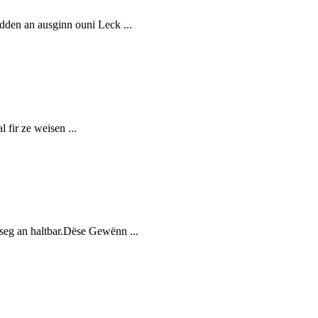
dden an ausginn ouni Leck ...
fir ze weisen ...
seg an haltbar.Dëse Gewënn ...