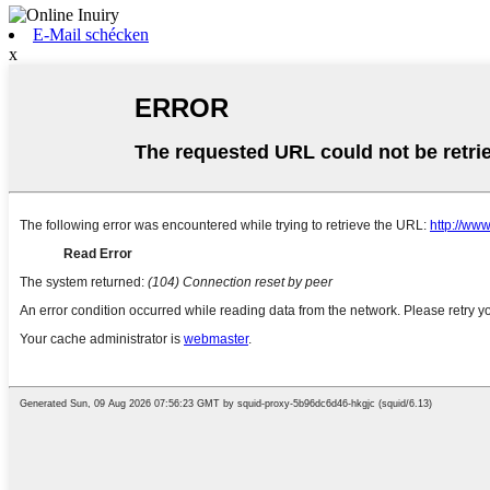
E-Mail schécken
x