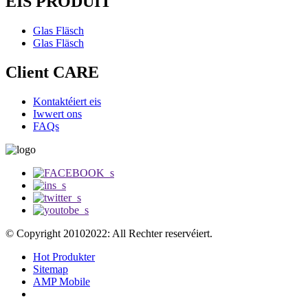
EIS PRODUIT
Glas Fläsch
Glas Fläsch
Client CARE
Kontaktéiert eis
Iwwert ons
FAQs
© Copyright 20102022: All Rechter reservéiert.
Hot Produkter
Sitemap
AMP Mobile