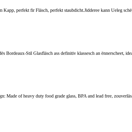
app, perfekt fir Fläsch, perfekt staubdicht.Jidderee kann Ueleg schë
ordeaux-Stil Glasfläsch ass definitiv klassesch an ënnerscheet, ideal 
gn: Made of heavy duty food grade glass, BPA and lead free, zouverläs