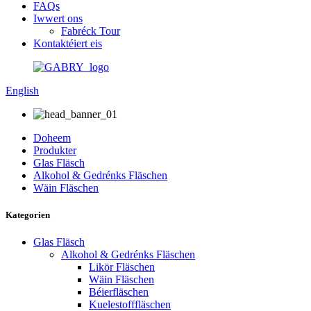
FAQs
Iwwert ons
Fabréck Tour
Kontaktéiert eis
English
Doheem
Produkter
Glas Fläsch
Alkohol & Gedrénks Fläschen
Wäin Fläschen
Kategorien
Glas Fläsch
Alkohol & Gedrénks Fläschen
Likör Fläschen
Wäin Fläschen
Béierfläschen
Kuelestofffläschen