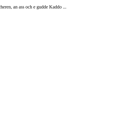
eren, an ass och e gudde Kaddo ...