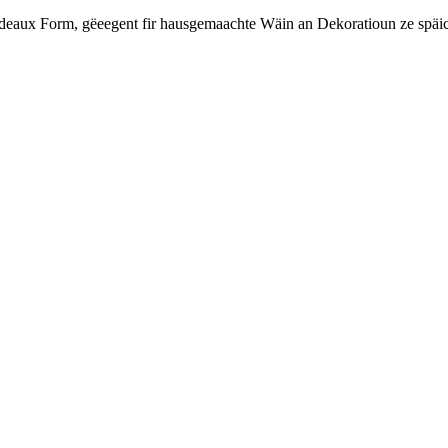
eaux Form, gëeegent fir hausgemaachte Wäin an Dekoratioun ze späich