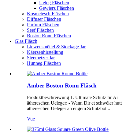
Ueleg Fläschen
Gewierz Fläschen
Kosmetesch Fläschen
Diffuser Fläschen
Parfum Fläschen
Seef Fläschen
Boston Ronn Fläschen
Glas Fläsch
Liewensmëttel & Stockage Jar
Käerzenhirstellung
Steemetzer Jar
Hunneg Fläschen
Amber Boston Ronn Fläsch
Produktbeschreiwung 1. Ultimate Schutz fir Är
äthereschen Ueleger: - Wann Dir et schwéier hutt
äthereschen Ueleger an engem Schutzbot...
Vue