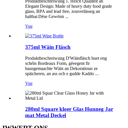
Produktbeschreiwung 1. Héich Qualitéit an
Elegant Design: Made of heavy duty food grade
glass, BPA and lead free, zouverlässeg an
haltbar.Dëse Gewënn ...
Vue
375ml Wäin Fläsch
Produktbeschreiwung D'Wäinfläsch huet eng
schéin Bordeaux Form, gëeegent fir
hausgemaachte Wäin an Dekoratioun ze
späicheren, an ass och e gudde Kaddo ...
Vue
280ml Square kloer Glas Hunneg Jar
mat Metal Deckel