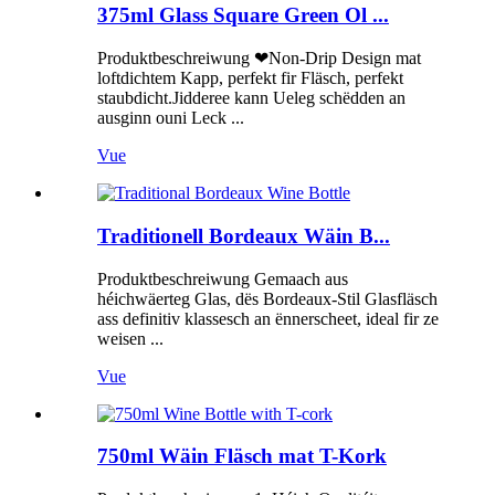
375ml Glass Square Green Ol ...
Produktbeschreiwung ❤Non-Drip Design mat
loftdichtem Kapp, perfekt fir Fläsch, perfekt
staubdicht.Jidderee kann Ueleg schëdden an
ausginn ouni Leck ...
Vue
Traditionell Bordeaux Wäin B...
Produktbeschreiwung Gemaach aus
héichwäerteg Glas, dës Bordeaux-Stil Glasfläsch
ass definitiv klassesch an ënnerscheet, ideal fir ze
weisen ...
Vue
750ml Wäin Fläsch mat T-Kork