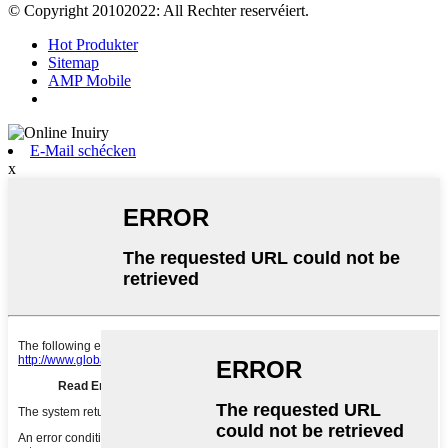
© Copyright 20102022: All Rechter reservéiert.
Hot Produkter
Sitemap
AMP Mobile
E-Mail schécken
x