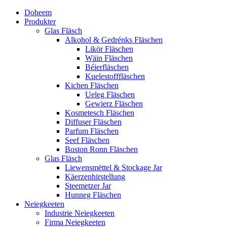
Doheem
Produkter
Glas Fläsch
Alkohol & Gedrénks Fläschen
Likör Fläschen
Wäin Fläschen
Béierfläschen
Kuelestofffläschen
Kichen Fläschen
Ueleg Fläschen
Gewierz Fläschen
Kosmetesch Fläschen
Diffuser Fläschen
Parfum Fläschen
Seef Fläschen
Boston Ronn Fläschen
Glas Fläsch
Liewensmëttel & Stockage Jar
Käerzenhirstellung
Steemetzer Jar
Hunneg Fläschen
Neiegkeeten
Industrie Neiegkeeten
Firma Neiegkeeten