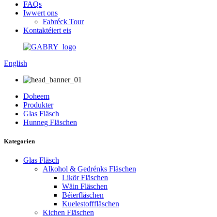
FAQs
Iwwert ons
Fabréck Tour
Kontaktéiert eis
English
Doheem
Produkter
Glas Fläsch
Hunneg Fläschen
Kategorien
Glas Fläsch
Alkohol & Gedrénks Fläschen
Likör Fläschen
Wäin Fläschen
Béierfläschen
Kuelestofffläschen
Kichen Fläschen