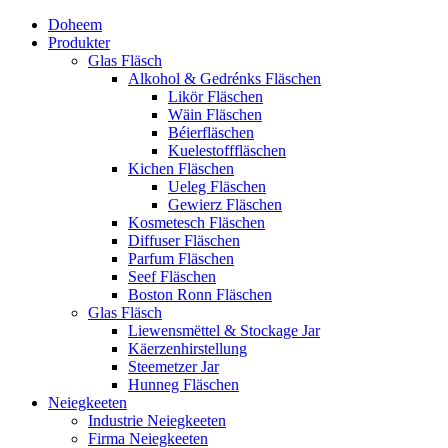
Doheem
Produkter
Glas Fläsch
Alkohol & Gedrénks Fläschen
Likör Fläschen
Wäin Fläschen
Béierfläschen
Kuelestofffläschen
Kichen Fläschen
Ueleg Fläschen
Gewierz Fläschen
Kosmetesch Fläschen
Diffuser Fläschen
Parfum Fläschen
Seef Fläschen
Boston Ronn Fläschen
Glas Fläsch
Liewensmëttel & Stockage Jar
Käerzenhirstellung
Steemetzer Jar
Hunneg Fläschen
Neiegkeeten
Industrie Neiegkeeten
Firma Neiegkeeten