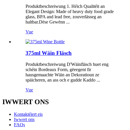
Produktbeschreiwung 1. Héich Qualitéit an
Elegant Design: Made of heavy duty food grade
glass, BPA and lead free, zouverlässeg an
haltbar.Dëse Gewënn ...
Vue
375ml Wäin Fläsch
Produktbeschreiwung D'Wäinfläsch huet eng
schéin Bordeaux Form, gëeegent fir
hausgemaachte Wäin an Dekoratioun ze
späicheren, an ass och e gudde Kaddo ...
Vue
IWWERT ONS
Kontaktéiert eis
Iwwert ons
FAQs