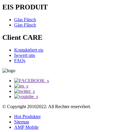
EIS PRODUIT
Glas Fläsch
Glas Fläsch
Client CARE
Kontaktéiert eis
Iwwert ons
FAQs
© Copyright 20102022: All Rechter reservéiert.
Hot Produkter
Sitemap
AMP Mobile