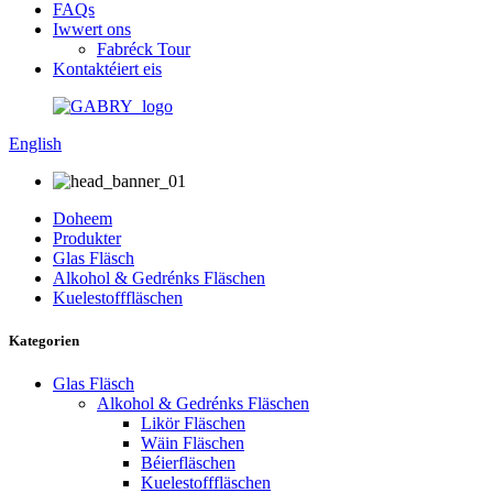
FAQs
Iwwert ons
Fabréck Tour
Kontaktéiert eis
English
Doheem
Produkter
Glas Fläsch
Alkohol & Gedrénks Fläschen
Kuelestofffläschen
Kategorien
Glas Fläsch
Alkohol & Gedrénks Fläschen
Likör Fläschen
Wäin Fläschen
Béierfläschen
Kuelestofffläschen