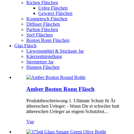
Kichen Fläschen
Ueleg Fläschen
Gewierz Fläschen
Kosmetesch Fläschen
Diffuser Fläschen
Parfum Fläschen
Seef Fläschen
Boston Ronn Fläschen
Glas Fläsch
Liewensmëttel & Stockage Jar
Käerzenhirstellung
Steemetzer Jar
Hunneg Fläschen
Amber Boston Ronn Fläsch
Produktbeschreiwung 1. Ultimate Schutz fir Är
äthereschen Ueleger: - Wann Dir et schwéier hutt
äthereschen Ueleger an engem Schutzbot...
Vue