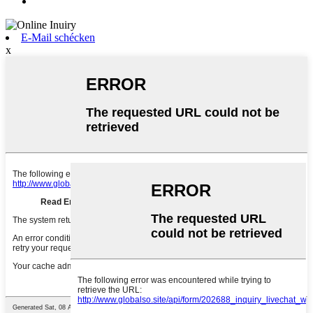
E-Mail schécken
x