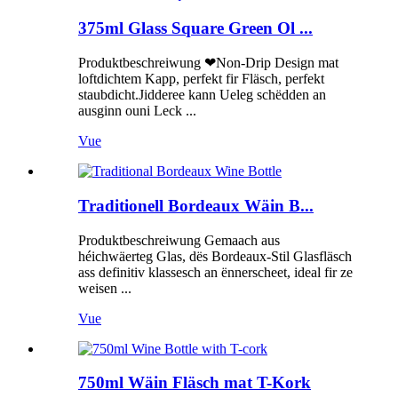
375ml Glass Square Green Ol ...
Produktbeschreiwung ❤Non-Drip Design mat
loftdichtem Kapp, perfekt fir Fläsch, perfekt
staubdicht.Jidderee kann Ueleg schëdden an
ausginn ouni Leck ...
Vue
Traditionell Bordeaux Wäin B...
Produktbeschreiwung Gemaach aus
héichwäerteg Glas, dës Bordeaux-Stil Glasfläsch
ass definitiv klassesch an ënnerscheet, ideal fir ze
weisen ...
Vue
750ml Wäin Fläsch mat T-Kork