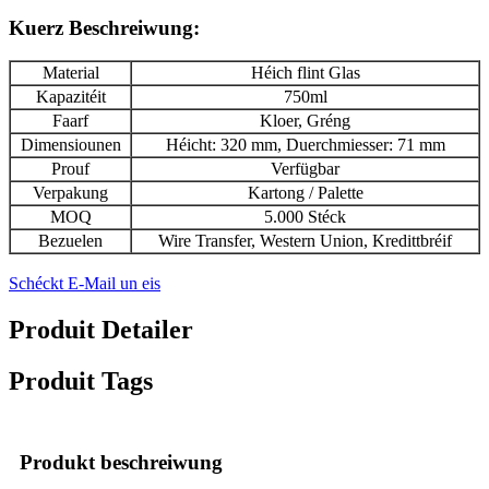
Kuerz Beschreiwung:
Material
Héich flint Glas
Kapazitéit
750ml
Faarf
Kloer, Gréng
Dimensiounen
Héicht: 320 mm, Duerchmiesser: 71 mm
Prouf
Verfügbar
Verpakung
Kartong / Palette
MOQ
5.000 Stéck
Bezuelen
Wire Transfer, Western Union, Kredittbréif
Schéckt E-Mail un eis
Produit Detailer
Produit Tags
Produkt beschreiwung