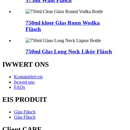
375ml Wäin Fläsch
750ml kloer Glas Ronn Wodka
Fläsch
750ml Glas Long Neck Likör Fläsch
IWWERT ONS
Kontaktéiert eis
Iwwert ons
FAQs
EIS PRODUIT
Glas Fläsch
Glas Fläsch
Client CARE