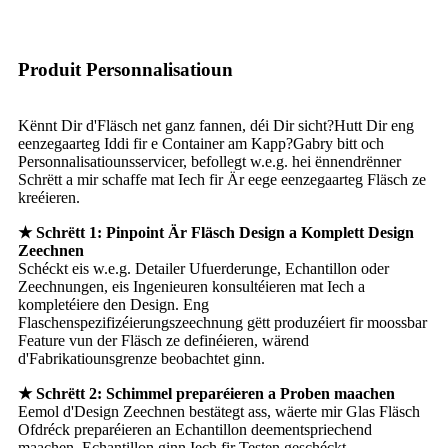
Produit Personnalisatioun
Kënnt Dir d'Fläsch net ganz fannen, déi Dir sicht?Hutt Dir eng
eenzegaarteg Iddi fir e Container am Kapp?Gabry bitt och
Personnalisatiounsservicer, befollegt w.e.g. hei ënnendrënner
Schrëtt a mir schaffe mat Iech fir Är eege eenzegaarteg Fläsch ze
kreéieren.
★ Schrëtt 1: Pinpoint Är Fläsch Design a Komplett Design
Zeechnen
Schéckt eis w.e.g. Detailer Ufuerderunge, Echantillon oder
Zeechnungen, eis Ingenieuren konsultéieren mat Iech a
kompletéiere den Design. Eng
Flaschenspezifizéierungszeechnung gëtt produzéiert fir moossbar
Feature vun der Fläsch ze definéieren, wärend
d'Fabrikatiounsgrenze beobachtet ginn.
★ Schrëtt 2: Schimmel preparéieren a Proben maachen
Eemol d'Design Zeechnen bestätegt ass, wäerte mir Glas Fläsch
Ofdréck preparéieren an Echantillon deementspriechend
maachen, Echantillon ginn Iech fir Testen geschéckt.