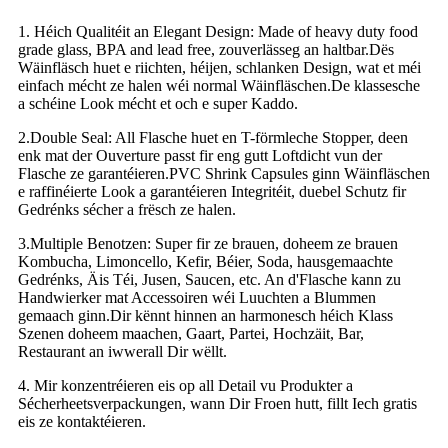
1. Héich Qualitéit an Elegant Design: Made of heavy duty food
grade glass, BPA and lead free, zouverlässeg an haltbar.Dës
Wäinfläsch huet e riichten, héijen, schlanken Design, wat et méi
einfach mécht ze halen wéi normal Wäinfläschen.De klassesche
a schéine Look mécht et och e super Kaddo.
2.Double Seal: All Flasche huet en T-förmleche Stopper, deen
enk mat der Ouverture passt fir eng gutt Loftdicht vun der
Flasche ze garantéieren.PVC Shrink Capsules ginn Wäinfläschen
e raffinéierte Look a garantéieren Integritéit, duebel Schutz fir
Gedrénks sécher a frësch ze halen.
3.Multiple Benotzen: Super fir ze brauen, doheem ze brauen
Kombucha, Limoncello, Kefir, Béier, Soda, hausgemaachte
Gedrénks, Äis Téi, Jusen, Saucen, etc. An d'Flasche kann zu
Handwierker mat Accessoiren wéi Luuchten a Blummen
gemaach ginn.Dir kënnt hinnen an harmonesch héich Klass
Szenen doheem maachen, Gaart, Partei, Hochzäit, Bar,
Restaurant an iwwerall Dir wëllt.
4. Mir konzentréieren eis op all Detail vu Produkter a
Sécherheetsverpackungen, wann Dir Froen hutt, fillt Iech gratis
eis ze kontaktéieren.