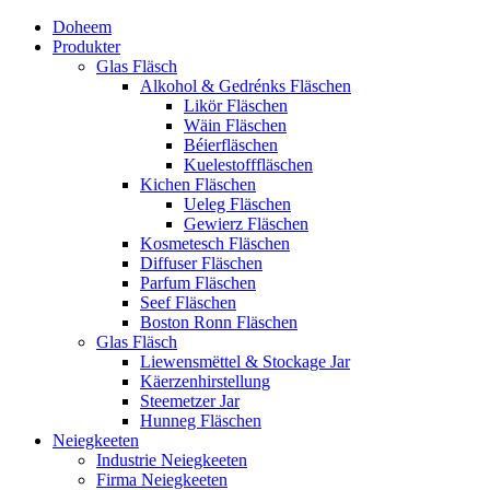
Doheem
Produkter
Glas Fläsch
Alkohol & Gedrénks Fläschen
Likör Fläschen
Wäin Fläschen
Béierfläschen
Kuelestofffläschen
Kichen Fläschen
Ueleg Fläschen
Gewierz Fläschen
Kosmetesch Fläschen
Diffuser Fläschen
Parfum Fläschen
Seef Fläschen
Boston Ronn Fläschen
Glas Fläsch
Liewensmëttel & Stockage Jar
Käerzenhirstellung
Steemetzer Jar
Hunneg Fläschen
Neiegkeeten
Industrie Neiegkeeten
Firma Neiegkeeten