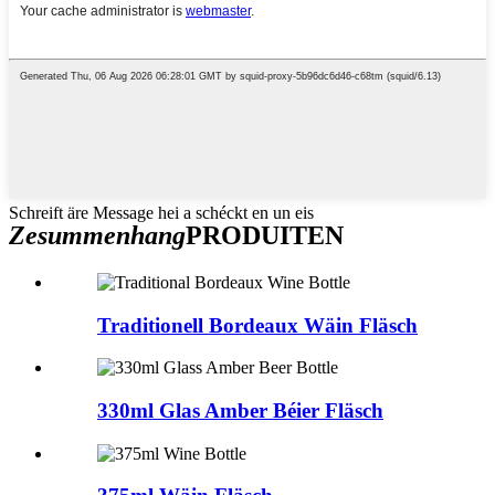
Schreift äre Message hei a schéckt en un eis
Zesummenhang
PRODUITEN
Traditionell Bordeaux Wäin Fläsch
330ml Glas Amber Béier Fläsch