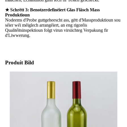
★ Schrëtt 3: Benotzerdefinéiert Glas Fläsch Mass
Produktioun
Nodeems d'Probe guttgeheescht ass, gëtt d'Massproduktioun sou
séier wéi méiglech arrangéiert, an eng rigoréis
Qualitéitsinspektioun folgt virun virsiichteg Verpakung fir
d'Liwwerung.
Produit Bild