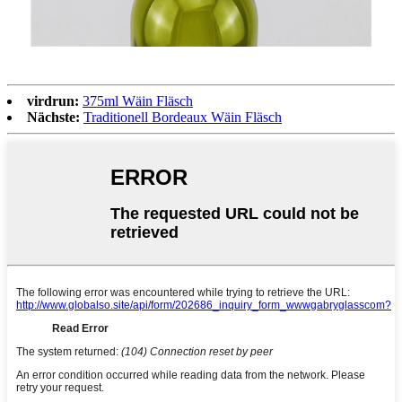
virdrun:
375ml Wäin Fläsch
Nächste:
Traditionell Bordeaux Wäin Fläsch