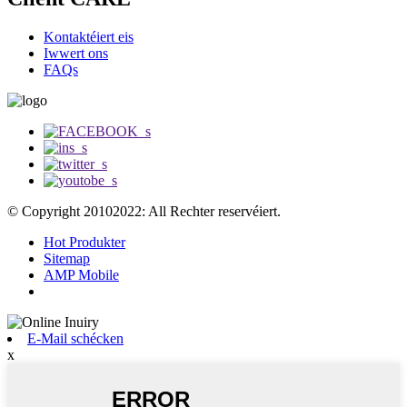
Kontaktéiert eis
Iwwert ons
FAQs
© Copyright 20102022: All Rechter reservéiert.
Hot Produkter
Sitemap
AMP Mobile
E-Mail schécken
x