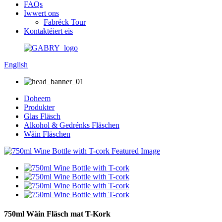
FAQs
Iwwert ons
Fabréck Tour
Kontaktéiert eis
English
Doheem
Produkter
Glas Fläsch
Alkohol & Gedrénks Fläschen
Wäin Fläschen
750ml Wäin Fläsch mat T-Kork