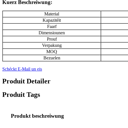
Kuerz Beschreiwung:
Material
Kapazitéit
Faarf
Dimensiounen
Prouf
Verpakung
MOQ
Bezuelen
Schéckt E-Mail un eis
Produit Detailer
Produit Tags
Produkt beschreiwung