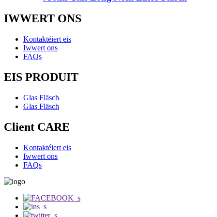
IWWERT ONS
Kontaktéiert eis
Iwwert ons
FAQs
EIS PRODUIT
Glas Fläsch
Glas Fläsch
Client CARE
Kontaktéiert eis
Iwwert ons
FAQs