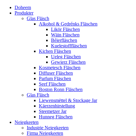
Doheem
Produkter
Glas Fläsch
Alkohol & Gedrénks Fläschen
Likör Fläschen
Wäin Fläschen
Béierfläschen
Kuelestofffläschen
Kichen Fläschen
Ueleg Fläschen
Gewierz Fläschen
Kosmetesch Fläschen
Diffuser Fläschen
Parfum Fläschen
Seef Fläschen
Boston Ronn Fläschen
Glas Fläsch
Liewensmëttel & Stockage Jar
Käerzenhirstellung
Steemetzer Jar
Hunneg Fläschen
Neiegkeeten
Industrie Neiegkeeten
Firma Neiegkeeten