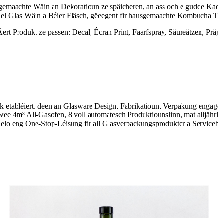
sgemaachte Wäin an Dekoratioun ze späicheren, an ass och e gudde Ka
eidel Glas Wäin a Béier Fläsch, gëeegent fir hausgemaachte Kombucha T
Äert Produkt ze passen: Decal, Écran Print, Faarfspray, Säureätzen, Prä
 etabléiert, deen an Glasware Design, Fabrikatioun, Verpakung engag
ee 4m³ All-Gasofen, 8 voll automatesch Produktiounslinn, mat alljäh
s elo eng One-Stop-Léisung fir all Glasverpackungsprodukter a Serviceb