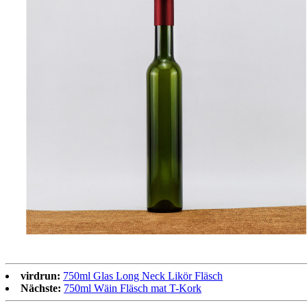
virdrun:
750ml Glas Long Neck Likör Fläsch
Nächste:
750ml Wäin Fläsch mat T-Kork