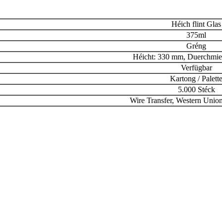
Héich flint Glas
375ml
Gréng
Héicht: 330 mm, Duerchmie
Verfügbar
Kartong / Palett
5.000 Stéck
Wire Transfer, Western Union,