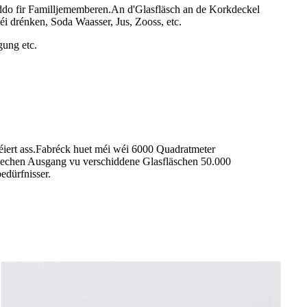
ddo fir Familljememberen.An d'Glasfläsch an de Korkdeckel
éi drénken, Soda Waasser, Jus, Zooss, etc.
gung etc.
éiert ass.Fabréck huet méi wéi 6000 Quadratmeter
rlechen Ausgang vu verschiddene Glasfläschen 50.000
edürfnisser.