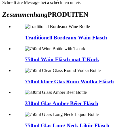
Schreift äre Message hei a schéckt en un eis
Zesummenhang
PRODUITEN
Traditionell Bordeaux Wäin Fläsch
750ml Wäin Fläsch mat T-Kork
750ml kloer Glas Ronn Wodka Fläsch
330ml Glas Amber Béier Fläsch
750ml Glas Long Neck Likör Fläsch