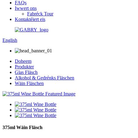
FAQs
Iwwert ons
Fabréck Tour
Kontaktéiert eis
English
Doheem
Produkter
Glas Fläsch
Alkohol & Gedrénks Fläschen
Wäin Fläschen
375ml Wäin Fläsch