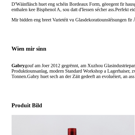
D'Wäinfläsch huet eng schéin Bordeaux Form, gëeegent fir hau
enthalen kee Bisphenol A, sou datt d'Iessen sécher ass.Perfekt 
Mir bidden eng breet Varietéit vu Glasdekoratiounsléisungen fir 
Wien mir sinn
Gabry
gouf am Joer 2012 gegrënnt, am Xuzhou Glasindustriepark
Produktiounsanlag, modern Standard Workshop a Lagerhaiser, zw
Tonnen.Gabry huet sech an der Zäit gedeeft an evoluéiert, an as
Produit Bild