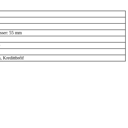
sser: 55 mm
e
 Kredittbréif