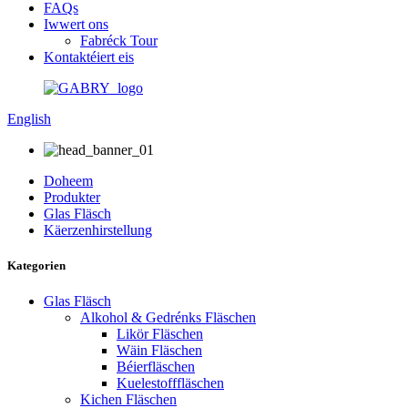
FAQs
Iwwert ons
Fabréck Tour
Kontaktéiert eis
English
Doheem
Produkter
Glas Fläsch
Käerzenhirstellung
Kategorien
Glas Fläsch
Alkohol & Gedrénks Fläschen
Likör Fläschen
Wäin Fläschen
Béierfläschen
Kuelestofffläschen
Kichen Fläschen