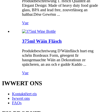
Produktbeschreiwung 1. Héich Qualitéit an
Elegant Design: Made of heavy duty food grade
glass, BPA and lead free, zouverlässeg an
haltbar.Dëse Gewënn ...
Vue
375ml Wäin Fläsch
Produktbeschreiwung D'Wäinfläsch huet eng
schéin Bordeaux Form, gëeegent fir
hausgemaachte Wäin an Dekoratioun ze
späicheren, an ass och e gudde Kaddo ...
Vue
IWWERT ONS
Kontaktéiert eis
Iwwert ons
FAQs