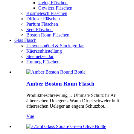
Ueleg Fläschen
Gewierz Fläschen
Kosmetesch Fläschen
Diffuser Fläschen
Parfum Fläschen
Seef Fläschen
Boston Ronn Fläschen
Glas Fläsch
Liewensmëttel & Stockage Jar
Käerzenhirstellung
Steemetzer Jar
Hunneg Fläschen
Amber Boston Ronn Fläsch
Produktbeschreiwung 1. Ultimate Schutz fir Är
äthereschen Ueleger: - Wann Dir et schwéier hutt
äthereschen Ueleger an engem Schutzbot...
Vue