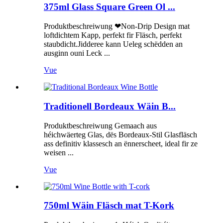
375ml Glass Square Green Ol ...
Produktbeschreiwung ❤Non-Drip Design mat
loftdichtem Kapp, perfekt fir Fläsch, perfekt
staubdicht.Jidderee kann Ueleg schëdden an
ausginn ouni Leck ...
Vue
Traditionell Bordeaux Wäin B...
Produktbeschreiwung Gemaach aus
héichwäerteg Glas, dës Bordeaux-Stil Glasfläsch
ass definitiv klassesch an ënnerscheet, ideal fir ze
weisen ...
Vue
750ml Wäin Fläsch mat T-Kork