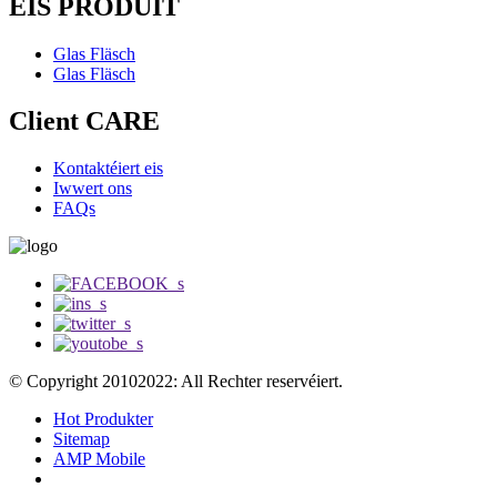
EIS PRODUIT
Glas Fläsch
Glas Fläsch
Client CARE
Kontaktéiert eis
Iwwert ons
FAQs
© Copyright 20102022: All Rechter reservéiert.
Hot Produkter
Sitemap
AMP Mobile