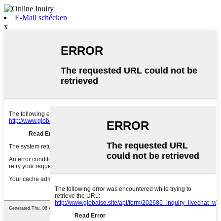
E-Mail schécken
x