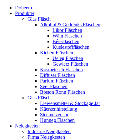
Doheem
Produkter
Glas Fläsch
Alkohol & Gedrénks Fläschen
Likör Fläschen
Wäin Fläschen
Béierfläschen
Kuelestofffläschen
Kichen Fläschen
Ueleg Fläschen
Gewierz Fläschen
Kosmetesch Fläschen
Diffuser Fläschen
Parfum Fläschen
Seef Fläschen
Boston Ronn Fläschen
Glas Fläsch
Liewensmëttel & Stockage Jar
Käerzenhirstellung
Steemetzer Jar
Hunneg Fläschen
Neiegkeeten
Industrie Neiegkeeten
Firma Neiegkeeten