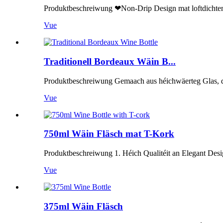
Produktbeschreiwung ❤Non-Drip Design mat loftdichtem K
Vue
Traditionell Bordeaux Wäin B...
Produktbeschreiwung Gemaach aus héichwäerteg Glas, dës B
Vue
750ml Wäin Fläsch mat T-Kork
Produktbeschreiwung 1. Héich Qualitéit an Elegant Desi
Vue
375ml Wäin Fläsch