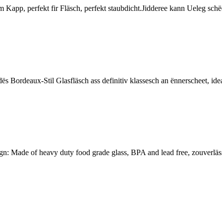
app, perfekt fir Fläsch, perfekt staubdicht.Jidderee kann Ueleg schë
ordeaux-Stil Glasfläsch ass definitiv klassesch an ënnerscheet, ideal 
gn: Made of heavy duty food grade glass, BPA and lead free, zouverläs