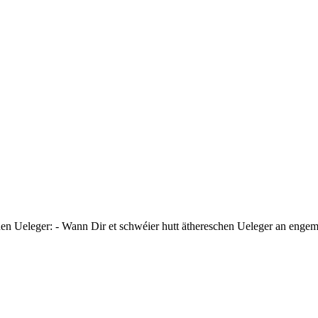
en Ueleger: - Wann Dir et schwéier hutt äthereschen Ueleger an engem