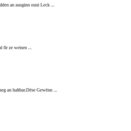
dden an ausginn ouni Leck ...
fir ze weisen ...
seg an haltbar.Dëse Gewënn ...