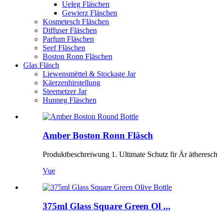
Ueleg Fläschen
Gewierz Fläschen
Kosmetesch Fläschen
Diffuser Fläschen
Parfum Fläschen
Seef Fläschen
Boston Ronn Fläschen
Glas Fläsch
Liewensmëttel & Stockage Jar
Käerzenhirstellung
Steemetzer Jar
Hunneg Fläschen
Amber Boston Ronn Fläsch
Produktbeschreiwung 1. Ultimate Schutz fir Är ätheresch
Vue
375ml Glass Square Green Ol ...