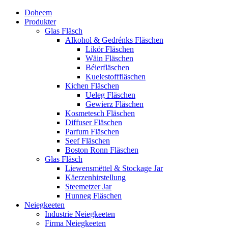
Doheem
Produkter
Glas Fläsch
Alkohol & Gedrénks Fläschen
Likör Fläschen
Wäin Fläschen
Béierfläschen
Kuelestofffläschen
Kichen Fläschen
Ueleg Fläschen
Gewierz Fläschen
Kosmetesch Fläschen
Diffuser Fläschen
Parfum Fläschen
Seef Fläschen
Boston Ronn Fläschen
Glas Fläsch
Liewensmëttel & Stockage Jar
Käerzenhirstellung
Steemetzer Jar
Hunneg Fläschen
Neiegkeeten
Industrie Neiegkeeten
Firma Neiegkeeten