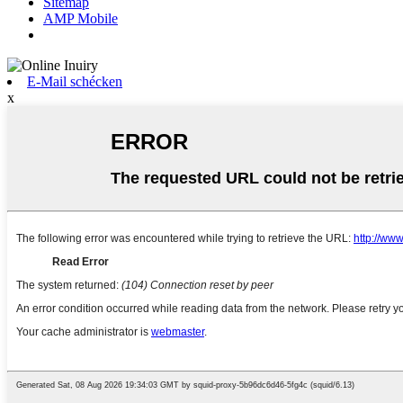
Sitemap
AMP Mobile
E-Mail schécken
x