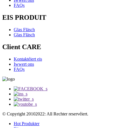
Iwwert ons
FAQs
EIS PRODUIT
Glas Fläsch
Glas Fläsch
Client CARE
Kontaktéiert eis
Iwwert ons
FAQs
© Copyright 20102022: All Rechter reservéiert.
Hot Produkter