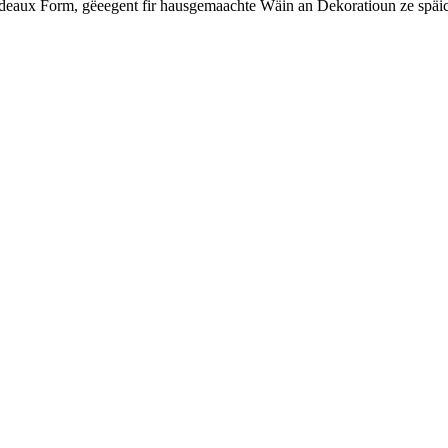
eaux Form, gëeegent fir hausgemaachte Wäin an Dekoratioun ze späich