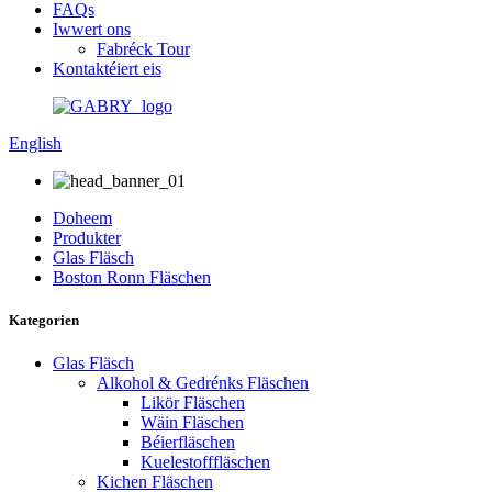
FAQs
Iwwert ons
Fabréck Tour
Kontaktéiert eis
English
Doheem
Produkter
Glas Fläsch
Boston Ronn Fläschen
Kategorien
Glas Fläsch
Alkohol & Gedrénks Fläschen
Likör Fläschen
Wäin Fläschen
Béierfläschen
Kuelestofffläschen
Kichen Fläschen