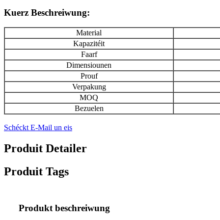
Kuerz Beschreiwung:
Material
Kapazitéit
Faarf
Dimensiounen
Prouf
Verpakung
MOQ
Bezuelen
Schéckt E-Mail un eis
Produit Detailer
Produit Tags
Produkt beschreiwung