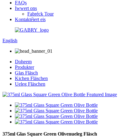
FAQs
Iwwert ons
Fabréck Tour
Kontaktéiert eis
English
Doheem
Produkter
Glas Fläsch
Kichen Fläschen
Ueleg Fläschen
375ml Glas Square Green Olivenueleg Fläsch