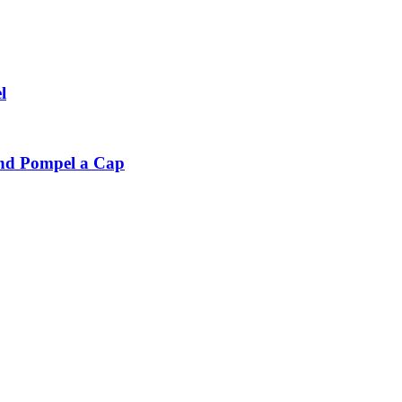
l
end Pompel a Cap