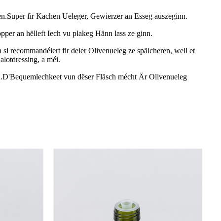
ken.Super fir Kachen Ueleger, Gewierzer an Esseg auszeginn.
opper an hëlleft Iech vu plakeg Hänn lass ze ginn.
si recommandéiert fir deier Olivenueleg ze späicheren, well et
alotdressing, a méi.
ch.D'Bequemlechkeet vun dëser Fläsch mécht Är Olivenueleg