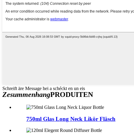
Schreift äre Message hei a schéckt en un eis
Zesummenhang
PRODUITEN
750ml Glas Long Neck Likör Fläsch