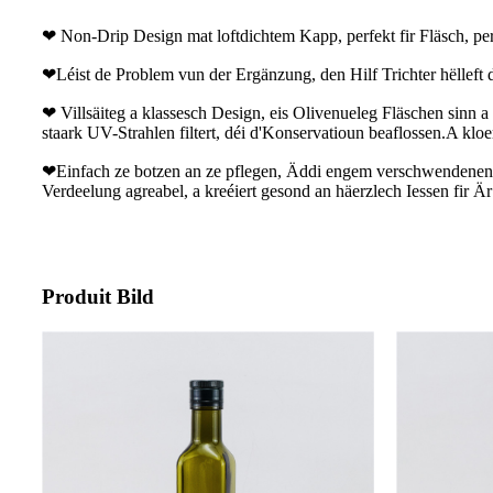
❤ Non-Drip Design mat loftdichtem Kapp, perfekt fir Fläsch, pe
❤Léist de Problem vun der Ergänzung, den Hilf Trichter hëlleft d'
❤ Villsäiteg a klassesch Design, eis Olivenueleg Fläschen sinn a
staark UV-Strahlen filtert, déi d'Konservatioun beaflossen.A kloe
❤Einfach ze botzen an ze pflegen, Äddi engem verschwendenen S
Verdeelung agreabel, a kreéiert gesond an häerzlech Iessen fir Ä
Produit Bild