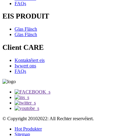
FAQs
EIS PRODUIT
Glas Fläsch
Glas Fläsch
Client CARE
Kontaktéiert eis
Iwwert ons
FAQs
© Copyright 20102022: All Rechter reservéiert.
Hot Produkter
Sitemap