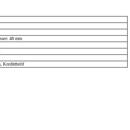
sser: 48 mm
e
 Kredittbréif