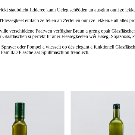
rfekt staubdicht.Jidderee kann Ueleg schëdden an ausginn ouni ze lek
Flëssegkeet einfach ze fëllen an z'erfëllen ouni ze lekken.Hält alles pr
 ville verschiddene Faarwen verfügbar.Braun a gréng opak Glasfläschen 
r Glasfläschen si perfekt fir aner Flëssegkeeten wéi Esseg, Sojazooss, Z
prayer oder Pompel a wiesselt op dës elegant a funktionell Glasfläs
r Famill.D'Flasche ass Spullmaschinn frëndlech.