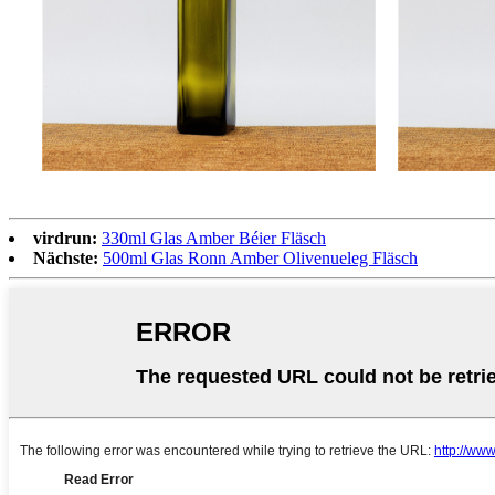
virdrun:
330ml Glas Amber Béier Fläsch
Nächste:
500ml Glas Ronn Amber Olivenueleg Fläsch