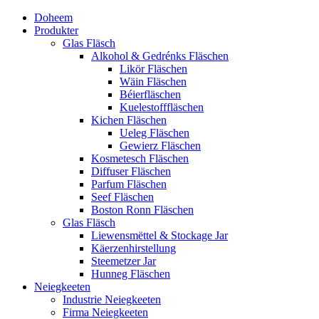
Doheem
Produkter
Glas Fläsch
Alkohol & Gedrénks Fläschen
Likör Fläschen
Wäin Fläschen
Béierfläschen
Kuelestofffläschen
Kichen Fläschen
Ueleg Fläschen
Gewierz Fläschen
Kosmetesch Fläschen
Diffuser Fläschen
Parfum Fläschen
Seef Fläschen
Boston Ronn Fläschen
Glas Fläsch
Liewensmëttel & Stockage Jar
Käerzenhirstellung
Steemetzer Jar
Hunneg Fläschen
Neiegkeeten
Industrie Neiegkeeten
Firma Neiegkeeten