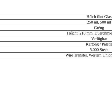
Héich flint Glas
250 ml, 500 ml
Gréng
Héicht: 210 mm, Duerchmie
Verfügbar
Kartong / Palett
5.000 Stéck
Wire Transfer, Western Union,