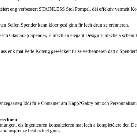
ert eng verbessert STAINLESS Stol Pompel, déi effektiv vermeit Korros
ten Seifen Spender kann kloer gesi ginn fir Iech drun ze erënneren.
sch Glas Soap Spender, Einfach an elegant Design Einfache a schéin
ass enk mat Perle Koteng gewéckelt fir ze verhënneren datt d'Spenderf
enzegaarteg Iddi fir e Container am Kapp?Gabry bitt och Personnalisatio
Zeechnen
hnungen, eis Ingenieuren konsultéieren mat Iech a kompletéiere den De
katiounsgrenze beobachtet ginn.