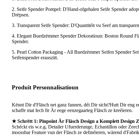
2. Seife Spender Pompel: D'Hand-ofgehalen Seife Spender adoptéi
Drëpsen.
3. Transparent Seife Spender: D'Quantitéit vu Seef am transparen
4. Elegant Buedzëmmer Spender Dekoratioun: Boston Round Flä
Spender.
5. Pearl Cotton Packaging - All Buedzëmmer Seifen Spender Set 
Seifenspender erauszitt.
Produit Personnalisatioun
Kënnt Dir d'Fläsch net ganz fannen, déi Dir sicht?Hutt Dir eng e
schaffe mat Iech fir Är eege eenzegaarteg Fläsch ze kreéieren.
★ Schrëtt 1: Pinpoint Är Fläsch Design a Komplett Design 
Schéckt eis w.e.g. Detailer Ufuerderunge, Echantillon oder Zeec
moossbar Feature vun der Fläsch ze definéieren, wärend d'Fabri