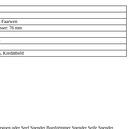
rt Faarwen
sser: 76 mm
e
 Kredittbréif
erzegoen oder Seef Spender Buedzëmmer Spender Seife Spender.