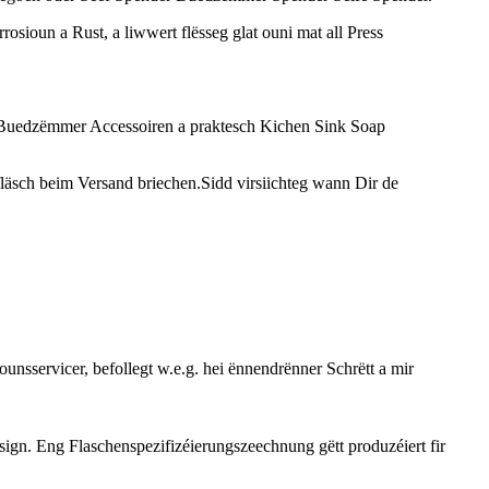
ioun a Rust, a liwwert flësseg glat ouni mat all Press
 Buedzëmmer Accessoiren a praktesch Kichen Sink Soap
läsch beim Versand briechen.Sidd virsiichteg wann Dir de
unsservicer, befollegt w.e.g. hei ënnendrënner Schrëtt a mir
sign. Eng Flaschenspezifizéierungszeechnung gëtt produzéiert fir