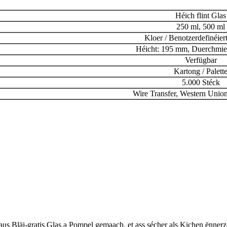
Héich flint Glas
250 ml, 500 ml
Kloer / Benotzerdefinéie
Héicht: 195 mm, Duerchmie
Verfügbar
Kartong / Palett
5.000 Stéck
Wire Transfer, Western Union,
us Bläi-gratis Glas a Pompel gemaach, et ass sécher als Kichen ënn