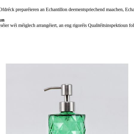
Ofdréck preparéieren an Echantillon deementspriechend maachen, Echant
oun
ier wéi méiglech arrangéiert, an eng rigoréis Qualitéitsinspektioun fo