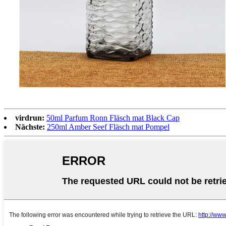
virdrun:
50ml Parfum Ronn Fläsch mat Black Cap
Nächste:
250ml Amber Seef Fläsch mat Pompel