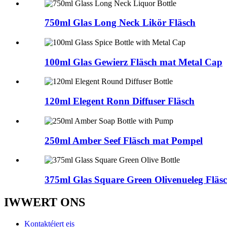
750ml Glas Long Neck Likör Fläsch
100ml Glas Gewierz Fläsch mat Metal Cap
120ml Elegent Ronn Diffuser Fläsch
250ml Amber Seef Fläsch mat Pompel
375ml Glas Square Green Olivenueleg Fläs
IWWERT ONS
Kontaktéiert eis