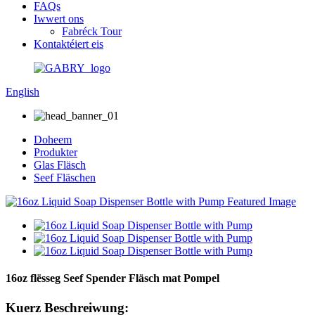
FAQs
Iwwert ons
Fabréck Tour
Kontaktéiert eis
English
Doheem
Produkter
Glas Fläsch
Seef Fläschen
16oz flësseg Seef Spender Fläsch mat Pompel
Kuerz Beschreiwung: