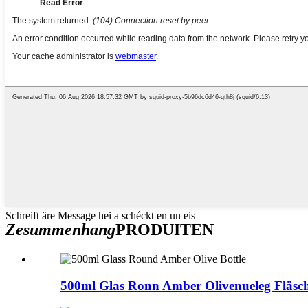
Schreift äre Message hei a schéckt en un eis
Zesummenhang
PRODUITEN
500ml Glas Ronn Amber Olivenueleg Fläsc