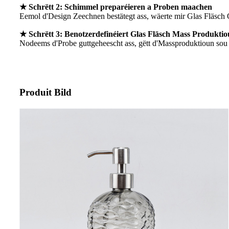
★ Schrëtt 2: Schimmel preparéieren a Proben maachen
Eemol d'Design Zeechnen bestätegt ass, wäerte mir Glas Fläsch 
★ Schrëtt 3: Benotzerdefinéiert Glas Fläsch Mass Produkti
Nodeems d'Probe guttgeheescht ass, gëtt d'Massproduktioun sou sé
Produit Bild