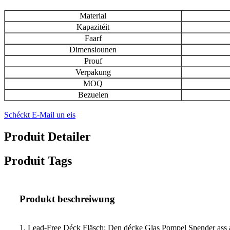
Material
Kapazitéit
Faarf
Dimensiounen
Prouf
Verpakung
MOQ
Bezuelen
Schéckt E-Mail un eis
Produit Detailer
Produit Tags
Produkt beschreiwung
1. Lead-Free Déck Fläsch: Den décke Glas Pompel Spender ass a