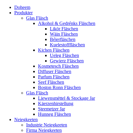
Doheem
Produkter
Glas Fläsch
Alkohol & Gedrénks Fläschen
Likör Fläschen
Wäin Fläschen
Béierfläschen
Kuelestofffläschen
Kichen Fläschen
Ueleg Fläschen
Gewierz Fläschen
Kosmetesch Fläschen
Diffuser Fläschen
Parfum Fläschen
Seef Fläschen
Boston Ronn Fläschen
Glas Fläsch
Liewensmëttel & Stockage Jar
Käerzenhirstellung
Steemetzer Jar
Hunneg Fläschen
Neiegkeeten
Industrie Neiegkeeten
Firma Neiegkeeten