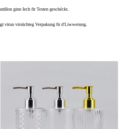
illon ginn Iech fir Testen geschéckt.
lgt virun virsiichteg Verpakung fir d'Liwwerung.