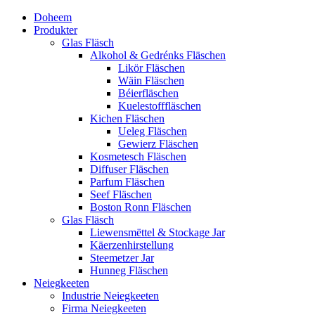
Doheem
Produkter
Glas Fläsch
Alkohol & Gedrénks Fläschen
Likör Fläschen
Wäin Fläschen
Béierfläschen
Kuelestofffläschen
Kichen Fläschen
Ueleg Fläschen
Gewierz Fläschen
Kosmetesch Fläschen
Diffuser Fläschen
Parfum Fläschen
Seef Fläschen
Boston Ronn Fläschen
Glas Fläsch
Liewensmëttel & Stockage Jar
Käerzenhirstellung
Steemetzer Jar
Hunneg Fläschen
Neiegkeeten
Industrie Neiegkeeten
Firma Neiegkeeten