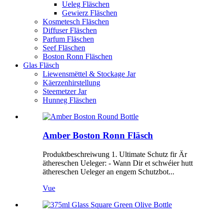
Ueleg Fläschen
Gewierz Fläschen
Kosmetesch Fläschen
Diffuser Fläschen
Parfum Fläschen
Seef Fläschen
Boston Ronn Fläschen
Glas Fläsch
Liewensmëttel & Stockage Jar
Käerzenhirstellung
Steemetzer Jar
Hunneg Fläschen
Amber Boston Ronn Fläsch
Produktbeschreiwung 1. Ultimate Schutz fir Är
äthereschen Ueleger: - Wann Dir et schwéier hutt
äthereschen Ueleger an engem Schutzbot...
Vue