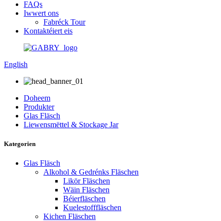
FAQs
Iwwert ons
Fabréck Tour
Kontaktéiert eis
English
Doheem
Produkter
Glas Fläsch
Liewensmëttel & Stockage Jar
Kategorien
Glas Fläsch
Alkohol & Gedrénks Fläschen
Likör Fläschen
Wäin Fläschen
Béierfläschen
Kuelestofffläschen
Kichen Fläschen