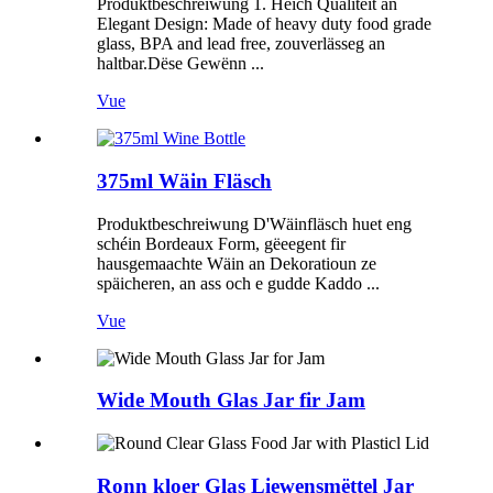
Produktbeschreiwung 1. Héich Qualitéit an
Elegant Design: Made of heavy duty food grade
glass, BPA and lead free, zouverlässeg an
haltbar.Dëse Gewënn ...
Vue
375ml Wäin Fläsch
Produktbeschreiwung D'Wäinfläsch huet eng
schéin Bordeaux Form, gëeegent fir
hausgemaachte Wäin an Dekoratioun ze
späicheren, an ass och e gudde Kaddo ...
Vue
Wide Mouth Glas Jar fir Jam
Ronn kloer Glas Liewensmëttel Jar