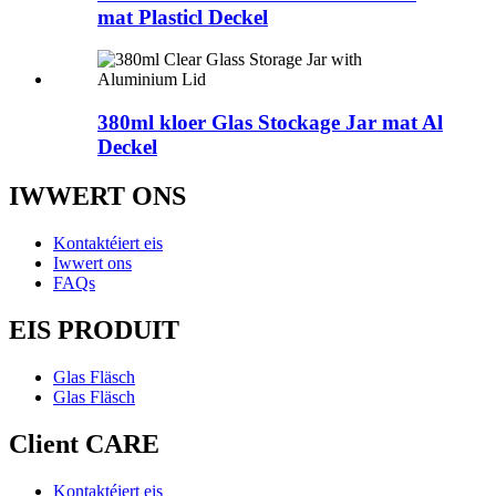
mat Plasticl Deckel
380ml kloer Glas Stockage Jar mat Al
Deckel
IWWERT ONS
Kontaktéiert eis
Iwwert ons
FAQs
EIS PRODUIT
Glas Fläsch
Glas Fläsch
Client CARE
Kontaktéiert eis