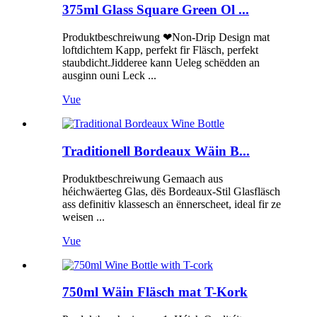
375ml Glass Square Green Ol ...
Produktbeschreiwung ❤Non-Drip Design mat
loftdichtem Kapp, perfekt fir Fläsch, perfekt
staubdicht.Jidderee kann Ueleg schëdden an
ausginn ouni Leck ...
Vue
Traditionell Bordeaux Wäin B...
Produktbeschreiwung Gemaach aus
héichwäerteg Glas, dës Bordeaux-Stil Glasfläsch
ass definitiv klassesch an ënnerscheet, ideal fir ze
weisen ...
Vue
750ml Wäin Fläsch mat T-Kork