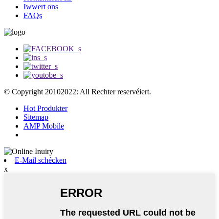
Iwwert ons
FAQs
© Copyright 20102022: All Rechter reservéiert.
Hot Produkter
Sitemap
AMP Mobile
E-Mail schécken
x