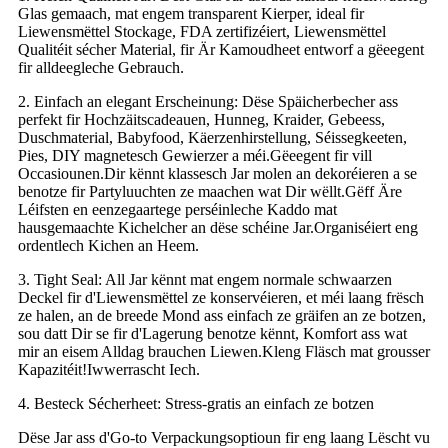
Glas gemaach, mat engem transparent Kierper, ideal fir
Liewensmëttel Stockage, FDA zertifizéiert, Liewensmëttel
Qualitéit sécher Material, fir Är Kamoudheet entworf a gëeegent
fir alldeegleche Gebrauch.
2. Einfach an elegant Erscheinung: Dëse Späicherbecher ass
perfekt fir Hochzäitscadeauen, Hunneg, Kraider, Gebeess,
Duschmaterial, Babyfood, Käerzenhirstellung, Séissegkeeten,
Pies, DIY magnetesch Gewierzer a méi.Gëeegent fir vill
Occasiounen.Dir kënnt klassesch Jar molen an dekoréieren a se
benotze fir Partyluuchten ze maachen wat Dir wëllt.Gëff Äre
Léifsten en eenzegaartege perséinleche Kaddo mat
hausgemaachte Kichelcher an dëse schéine Jar.Organiséiert eng
ordentlech Kichen an Heem.
3. Tight Seal: All Jar kënnt mat engem normale schwaarzen
Deckel fir d'Liewensmëttel ze konservéieren, et méi laang frësch
ze halen, an de breede Mond ass einfach ze gräifen an ze botzen,
sou datt Dir se fir d'Lagerung benotze kënnt, Komfort ass wat
mir an eisem Alldag brauchen Liewen.Kleng Fläsch mat grousser
Kapazitéit!Iwwerrascht Iech.
4. Besteck Sécherheet: Stress-gratis an einfach ze botzen
Dëse Jar ass d'Go-to Verpackungsoptioun fir eng laang Lëscht vu