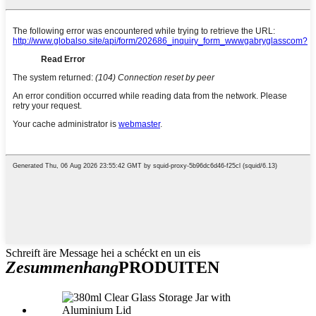
Schreift äre Message hei a schéckt en un eis
Zesummenhang
PRODUITEN