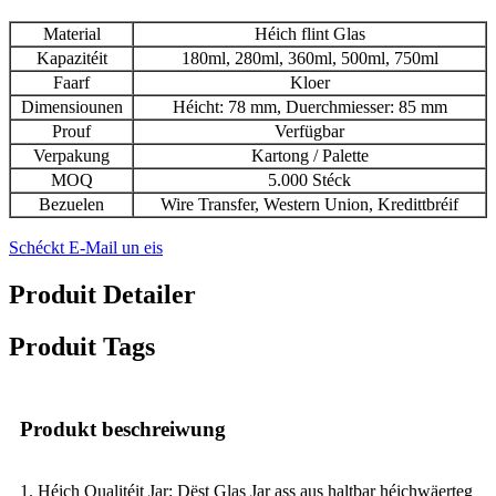
Material
Héich flint Glas
Kapazitéit
180ml, 280ml, 360ml, 500ml, 750ml
Faarf
Kloer
Dimensiounen
Héicht: 78 mm, Duerchmiesser: 85 mm
Prouf
Verfügbar
Verpakung
Kartong / Palette
MOQ
5.000 Stéck
Bezuelen
Wire Transfer, Western Union, Kredittbréif
Schéckt E-Mail un eis
Produit Detailer
Produit Tags
Produkt beschreiwung
1. Héich Qualitéit Jar: Dëst Glas Jar ass aus haltbar héichwäerteg