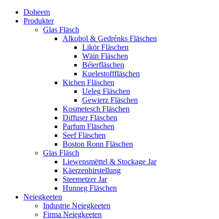
Doheem
Produkter
Glas Fläsch
Alkohol & Gedrénks Fläschen
Likör Fläschen
Wäin Fläschen
Béierfläschen
Kuelestofffläschen
Kichen Fläschen
Ueleg Fläschen
Gewierz Fläschen
Kosmetesch Fläschen
Diffuser Fläschen
Parfum Fläschen
Seef Fläschen
Boston Ronn Fläschen
Glas Fläsch
Liewensmëttel & Stockage Jar
Käerzenhirstellung
Steemetzer Jar
Hunneg Fläschen
Neiegkeeten
Industrie Neiegkeeten
Firma Neiegkeeten