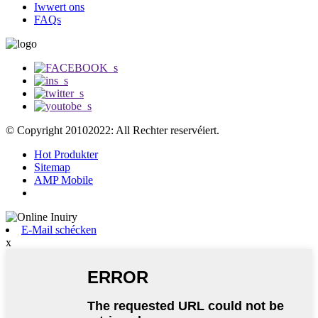
Iwwert ons
FAQs
© Copyright 20102022: All Rechter reservéiert.
Hot Produkter
Sitemap
AMP Mobile
E-Mail schécken
x