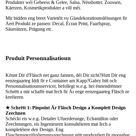
Produkter wéi Gebeess & Gelee, Salsa, Nëssbotter, Zoossen,
Käerzen, Kosmetikprodukter a vill méi.
Mir bidden eng breet Varietéit vu Glasdekoratiounsléisungen fir
Äert Produkt ze passen: Decal, Écran Print, Faarfspray,
Säureätzen, Prägung etc.
Produit Personnalisatioun
Kënnt Dir d'Fläsch net ganz fannen, déi Dir sicht?Hutt Dir eng
eenzegaarteg Iddi fir e Container am Kapp?Gabry bitt och
Personnalisatiounsservicer, befollegt w.e.g. hei ënnendrënner
Schrëtt a mir schaffe mat Iech fir Är eege eenzegaarteg Fläsch ze
kreéieren.
★ Schrëtt 1: Pinpoint Är Fläsch Design a Komplett Design
Zeechnen
Schéckt eis w.e.g. Detailer Ufuerderunge, Echantillon oder
Zeechnungen, eis Ingenieuren konsultéieren mat Iech a
kompletéiere den Design. Eng
Flaschenspezifizéierungszeechnung gëtt produzéiert fir moossbar