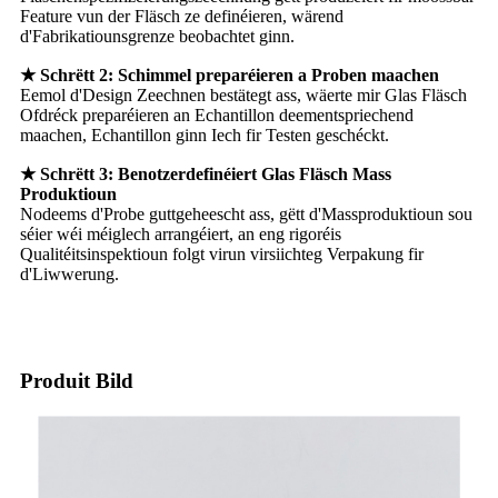
Feature vun der Fläsch ze definéieren, wärend
d'Fabrikatiounsgrenze beobachtet ginn.
★ Schrëtt 2: Schimmel preparéieren a Proben maachen
Eemol d'Design Zeechnen bestätegt ass, wäerte mir Glas Fläsch
Ofdréck preparéieren an Echantillon deementspriechend
maachen, Echantillon ginn Iech fir Testen geschéckt.
★ Schrëtt 3: Benotzerdefinéiert Glas Fläsch Mass
Produktioun
Nodeems d'Probe guttgeheescht ass, gëtt d'Massproduktioun sou
séier wéi méiglech arrangéiert, an eng rigoréis
Qualitéitsinspektioun folgt virun virsiichteg Verpakung fir
d'Liwwerung.
Produit Bild