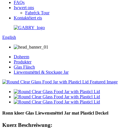
FAQs
Iwwert ons
Fabréck Tour
Kontaktéiert eis
English
Doheem
Produkter
Glas Fläsch
Liewensmëttel & Stockage Jar
Ronn kloer Glas Liewensmëttel Jar mat Plasticl Deckel
Kuerz Beschreiwung: