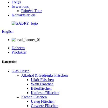
FAQs
Iwwert ons
Fabréck Tour
Kontaktéiert eis
English
Doheem
Produkter
Kategorien
Glas Fläsch
Alkohol & Gedrénks Fläschen
Likör Fläschen
Wäin Fläschen
Béierfläschen
Kuelestofffläschen
Kichen Fläschen
Ueleg Fläschen
Gewierz Fläschen