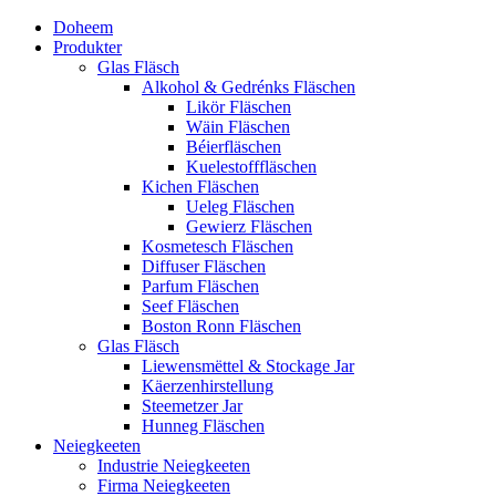
Doheem
Produkter
Glas Fläsch
Alkohol & Gedrénks Fläschen
Likör Fläschen
Wäin Fläschen
Béierfläschen
Kuelestofffläschen
Kichen Fläschen
Ueleg Fläschen
Gewierz Fläschen
Kosmetesch Fläschen
Diffuser Fläschen
Parfum Fläschen
Seef Fläschen
Boston Ronn Fläschen
Glas Fläsch
Liewensmëttel & Stockage Jar
Käerzenhirstellung
Steemetzer Jar
Hunneg Fläschen
Neiegkeeten
Industrie Neiegkeeten
Firma Neiegkeeten