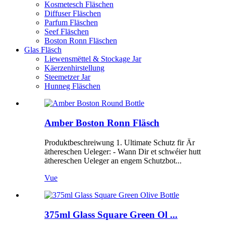
Kosmetesch Fläschen
Diffuser Fläschen
Parfum Fläschen
Seef Fläschen
Boston Ronn Fläschen
Glas Fläsch
Liewensmëttel & Stockage Jar
Käerzenhirstellung
Steemetzer Jar
Hunneg Fläschen
Amber Boston Ronn Fläsch
Produktbeschreiwung 1. Ultimate Schutz fir Är
äthereschen Ueleger: - Wann Dir et schwéier hutt
äthereschen Ueleger an engem Schutzbot...
Vue
375ml Glass Square Green Ol ...