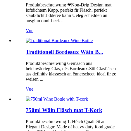
Produktbeschreiwung ❤Non-Drip Design mat
loftdichtem Kapp, perfekt fir Fläsch, perfekt
staubdicht.Jidderee kann Ueleg schëdden an
ausginn ouni Leck ...
Vue
Traditionell Bordeaux Wäin B...
Produktbeschreiwung Gemaach aus
héichwäerteg Glas, dës Bordeaux-Stil Glasfläsch
ass definitiv klassesch an ënnerscheet, ideal fir ze
weisen ...
Vue
750ml Wäin Fläsch mat T-Kork
Produktbeschreiwung 1. Héich Qualitéit an
Elegant Design: Made of heavy duty food grade