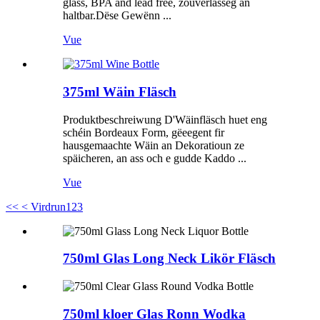
glass, BPA and lead free, zouverlässeg an
haltbar.Dëse Gewënn ...
Vue
375ml Wäin Fläsch
Produktbeschreiwung D'Wäinfläsch huet eng
schéin Bordeaux Form, gëeegent fir
hausgemaachte Wäin an Dekoratioun ze
späicheren, an ass och e gudde Kaddo ...
Vue
<<
< Virdrun
1
2
3
750ml Glas Long Neck Likör Fläsch
750ml kloer Glas Ronn Wodka