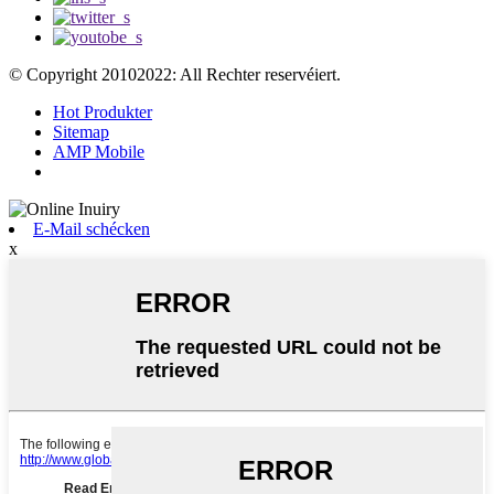
© Copyright 20102022: All Rechter reservéiert.
Hot Produkter
Sitemap
AMP Mobile
E-Mail schécken
x